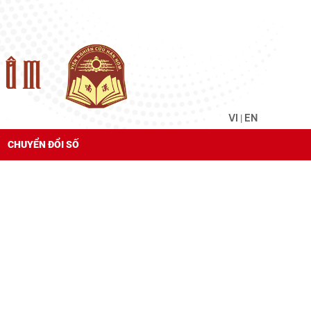
VI
EN
|
CHUYỂN ĐỔI SỐ