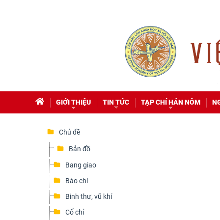
GIỚI THIỆU
TIN TỨC
TẠP CHÍ HÁN NÔM
N
Chủ đề
Bản đồ
Bang giao
Báo chí
Binh thư, vũ khí
Cổ chỉ