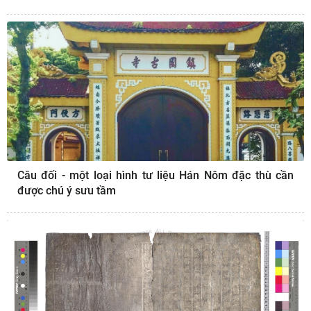
Câu đối - một loại hình tư liệu Hán Nôm đặc thù cần
được chú ý sưu tầm