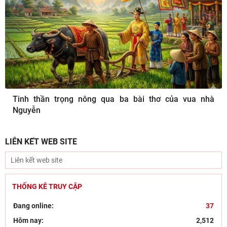
Tinh thần trọng nông qua ba bài thơ của vua nhà
Nguyễn
LIÊN KẾT WEB SITE
THỐNG KÊ TRUY CẬP
Đang online:
37
Hôm nay:
2,512