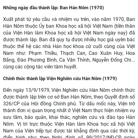
Những ngày đầu thành lập: Ban Hán Nôm (1970)
Xuất phát từ yêu cầu và nhiệm vụ trên, vào năm 1970, Ban
Hán Nôm thuộc Ủy ban Khoa học xã hội Việt Nam (tiền thân
của Viện Hàn lâm Khoa học xã hội Việt Nam ngày nay) đã
được thành lập. Ban đã quy tụ được nhiều học giả uyên bác
thuộc thế hệ các nhà Hán học khoa cử cuối cùng của Việt
Nam như: Phạm Thiều, Thạch Can, Cao Xuân Huy, Hoa
Bằng, Đào Phương Bình, Ca Văn Thỉnh, Nguyễn Đổng Chi...
cùng các cộng tác viên tâm huyết.
Chính thức thành lập Viện Nghiên cứu Hán Nôm (1979)
Đến ngày 13/9/1979, Viện Nghiên cứu Hán Nôm chính thức
được thành lập trên cơ sở Ban Hán Nôm, theo Quyết định số
326/CP của Hội đồng Chính phủ. Từ dấu mốc này, Viện trở
thành đơn vị quan trọng nhất ở Việt Nam thực hiện nhiệm vụ
sưu tầm, bảo quản, khai thác, nghiên cứu và đào tạo Hán
Nôm. Vị trí trực thuộc Viện Hàn lâm Khoa học xã hội Việt
Nam của Viện tiếp tục được tái khẳng định qua các thời kỳ,
điển hình như theo Nghị định số 99/2017/NĐ-CP ngày