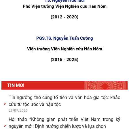
TS. Nguyễn Hữu Mùi
Hoạt động khoa học của Trung tâm Văn hiến học cổ
Phó Viện trưởng Viện Nghiên cứu Hán Nôm
điển - Viện Nghiên cứu Hán - Nôm tại tỉnh Lạng Sơn
04/08/2026
(2012 - 2020)
Lớp bồi dưỡng Hán Nôm cơ bản cho viên chức Viện
Hàn lâm Khoa học xã hội Việt Nam hoàn thành
PGS.TS. Nguyễn Tuấn Cường
chương
03/08/2026
Viện trưởng
Viện Nghiên cứu Hán Nôm
Giá trị truyền thống trong xây dựng và hoàn thiện hệ
(2015 - 2025)
thống thực thi quyền hành pháp ở Việt Nam hiện
30/07/2026
Giá trị truyền thống trong xây dựng và hoàn thiện hệ
thống thực thi quyền hành pháp ở Việt Nam hiện
TIN MỚI
29/07/2026
Tín ngưỡng thờ cúng tổ tiên và văn hóa gia tộc: khảo
cứu từ tộc ước và hậu tộc
29/07/2026
Hội thảo “Không gian phát triển Việt Nam trong kỷ
nguyên mới: Định hướng chiến lược và lựa chọn