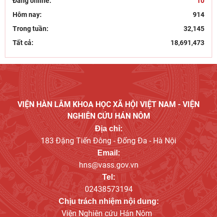
Đang online:
10
Hôm nay:
914
Trong tuần:
32,145
Tất cả:
18,691,473
VIỆN HÀN LÂM KHOA HỌC XÃ HỘI VIỆT NAM - VIỆN
NGHIÊN CỨU HÁN NÔM
Địa chỉ:
183 Đặng Tiến Đông - Đống Đa - Hà Nội
Email:
hns@vass.gov.vn
Tel:
02438573194
Chịu trách nhiệm nội dung:
Viện Nghiên cứu Hán Nôm