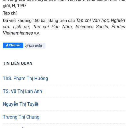
giới, H, 1997
Tạp chí
Tạp chí Văn học, Nghiên
Đã viết khoảng 150 bài, đăng trên các
cứu Lịch sử, Tạp chí Hán Nôm, Sciences Socils, Études
Vietnamiennes
v.v.
Chia sẻ
Sao chép
TIN LIÊN QUAN
ThS. Phạm Thị Hường
TS. Vũ Thị Lan Anh
Nguyễn Thị Tuyết
Trương Thị Chung
"Đồng bằng sông Mê Kông trong tiến trình phát triển
của lịch sử cận đại Việt Nam” - sách của tác