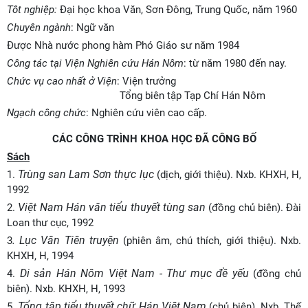
Tôt nghiệp:
Đại học khoa Văn, Sơn Đông, Trung Quốc, năm 1960
Chuyên ngành
: Ngữ văn
Được Nhà nước phong hàm Phó Giáo sư năm 1984
Công tác tại Viện Nghiên cứu Hán Nôm
: từ năm 1980 đến nay.
Chức vụ cao nhất ở Viện
: Viện trưởng
Tổng biên tập Tạp Chí Hán Nôm
Ngạch công chức
: Nghiên cứu viên cao cấp.
CÁC CÔNG TRÌNH KHOA HỌC ĐÃ CÔNG BỐ
Sách
Trùng san Lam Sơn thực lục
1.
(dịch, giới thiệu). Nxb. KHXH, H,
1992
Việt Nam Hán văn tiểu thuyết tùng san
2.
(đồng chủ biên). Đài
Loan thư cục, 1992
. Lục Vân Tiên truyện
3
(phiên âm, chú thích, giới thiệu). Nxb.
KHXH, H, 1994
Di sản Hán Nôm Việt Nam - Thư mục đề yếu
4.
(đồng chủ
biên). Nxb. KHXH, H, 1993
Tổng tập tiểu thuyết chữ Hán Việt Nam
5.
(chủ biên). Nxb. Thế