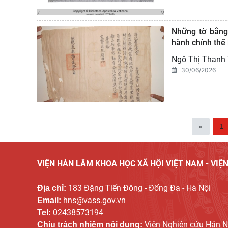
Những tờ bằng
hành chính thế 
Ngô Thị Thanh
30/06/2026
«
1
VIỆN HÀN LÂM KHOA HỌC XÃ HỘI VIỆT NAM - VI
183 Đặng Tiến Đông - Đống Đa - Hà Nội
Địa chỉ:
hns@vass.gov.vn
Email:
02438573194
Tel:
Viện Nghiên cứu Hán 
Chịu trách nhiệm nội dung: