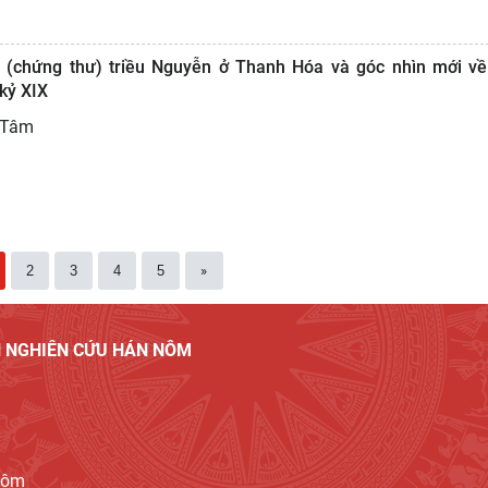
 (chứng thư) triều Nguyễn ở Thanh Hóa và góc nhìn mới v
kỷ XIX
 Tâm
2
3
4
5
»
ỆN NGHIÊN CỨU HÁN NÔM
Nôm