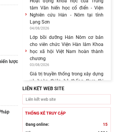
Hoạt động khoa học của Trung
tâm Văn hiến học cổ điển - Viện
Nghiên cứu Hán - Nôm tại tỉnh
Lạng Sơn
04/08/2026
Lớp bồi dưỡng Hán Nôm cơ bản
cho viên chức Viện Hàn lâm Khoa
học xã hội Việt Nam hoàn thành
chương
hiến lược
03/08/2026
Giá trị truyền thống trong xây dựng
và hoàn thiện hệ thống thực thi
quyền hành pháp ở Việt Nam hiện
LIÊN KẾT WEB SITE
30/07/2026
Giá trị truyền thống trong xây dựng
và hoàn thiện hệ thống thực thi
 Pháp
THỐNG KÊ TRUY CẬP
quyền hành pháp ở Việt Nam hiện
29/07/2026
Đang online:
15