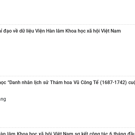
hỉ đạo về dữ liệu Viện Hàn lâm Khoa học xã hội Việt Nam
học “Danh nhân lịch sử Thám hoa Vũ Công Tể (1687-1742) cuộ
ăng
àn lâm Khoa học xã hội Việt Nam sơ kết công tác 6 tháng đầ