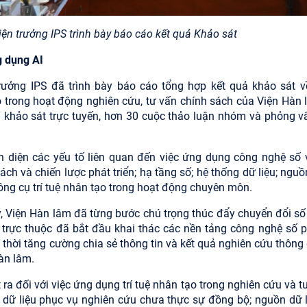
n trưởng IPS trình bày báo cáo kết quả Khảo sát
g dụng AI
rưởng IPS đã trình bày báo cáo tổng hợp kết quả khảo sát v
o trong hoạt động nghiên cứu, tư vấn chính sách của Viện Hàn 
iếu khảo sát trực tuyến, hơn 30 cuộc thảo luận nhóm và phỏng 
n diện các yếu tố liên quan đến việc ứng dụng công nghệ số 
h và chiến lược phát triển; hạ tầng số; hệ thống dữ liệu; nguồ
công cụ trí tuệ nhân tạo trong hoạt động chuyên môn.
, Viện Hàn lâm đã từng bước chú trọng thúc đẩy chuyển đổi số
 trực thuộc đã bắt đầu khai thác các nền tảng công nghệ số 
g thời tăng cường chia sẻ thông tin và kết quả nghiên cứu thông
àn lâm.
ra đối với việc ứng dụng trí tuệ nhân tạo trong nghiên cứu và t
 dữ liệu phục vụ nghiên cứu chưa thực sự đồng bộ; nguồn dữ 