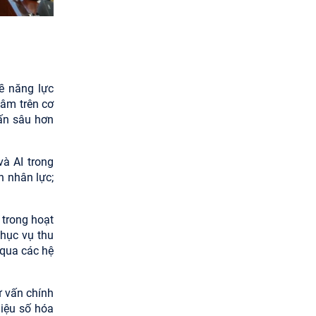
ề năng lực
lâm trên cơ
vấn sâu hơn
và AI trong
n nhân lực;
 trong hoạt
phục vụ thu
 qua các hệ
ư vấn chính
liệu số hóa