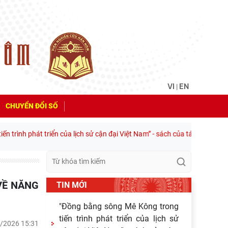
VI
EN
|
CHUYỂN ĐỔI SỐ
riển của lịch sử cận đại Việt Nam” - sách của tác giả Choi Byung Wook
TIN MỚI
"Đồng bằng sông Mê Kông trong
tiến trình phát triển của lịch sử
3/2026 15:31