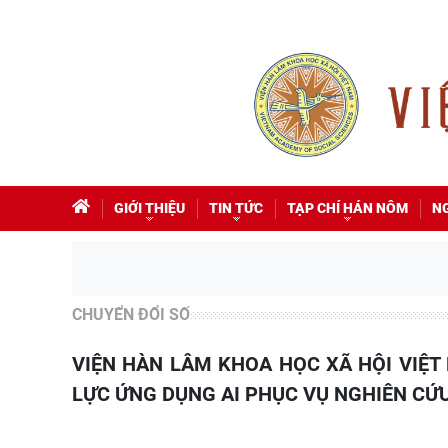
GIỚI THIỆU
TIN TỨC
TẠP CHÍ HÁN NÔM
N
CHUYỂN ĐỔI SỐ
VIỆN HÀN LÂM KHOA HỌC XÃ HỘI VIỆT NAM – UNESCO TRAO ĐỔI KẾT QUẢ KHẢO SÁT VỀ NĂNG
LỰC ỨNG DỤNG AI PHỤC VỤ NGHIÊN CỨU