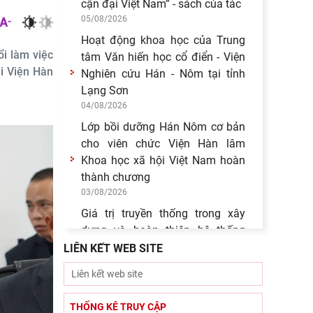
cận đại Việt Nam” - sách của tác
05/08/2026
Hoạt động khoa học của Trung
i làm việc
tâm Văn hiến học cổ điển - Viện
ại Viện Hàn
Nghiên cứu Hán - Nôm tại tỉnh
Lạng Sơn
04/08/2026
Lớp bồi dưỡng Hán Nôm cơ bản
cho viên chức Viện Hàn lâm
Khoa học xã hội Việt Nam hoàn
thành chương
03/08/2026
Giá trị truyền thống trong xây
dựng và hoàn thiện hệ thống
thực thi quyền hành pháp ở Việt
LIÊN KẾT WEB SITE
Nam hiện
30/07/2026
Giá trị truyền thống trong xây
THỐNG KÊ TRUY CẬP