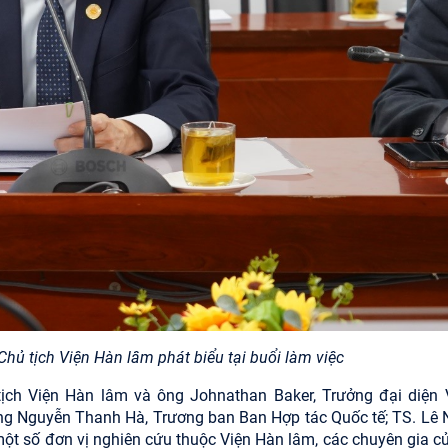
hủ tịch Viện Hàn lâm phát biểu tại buổi làm việc
ịch Viện Hàn lâm và ông Johnathan Baker, Trưởng đại diện
ông Nguyễn Thanh Hà, Trương ban Ban Hợp tác Quốc tế; TS. Lê
ột số đơn vị nghiên cứu thuộc Viện Hàn lâm, các chuyên gia 