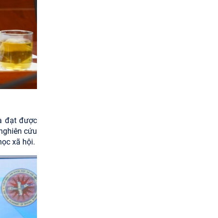
và đạt được
 nghiên cứu
ọc xã hội.