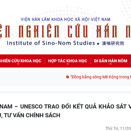
GHIÊN CỨU KHOA HỌC
HỢP TÁC KHOA HỌC
DI SẢN HÁN NÔM
"Đồng bằng sông Mê Kông trong tiến trình phát t
, TƯ VẤN CHÍNH SÁCH
Thứ Tư, 11/0