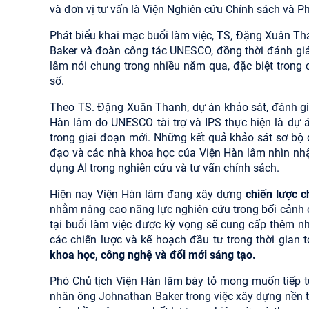
và đơn vị tư vấn là Viện Nghiên cứu Chính sách và Phá
Phát biểu khai mạc buổi làm việc, TS, Đặng Xuân T
Baker và đoàn công tác UNESCO, đồng thời đánh gi
lâm nói chung trong nhiều năm qua, đặc biệt trong 
số.
Theo TS. Đặng Xuân Thanh, dự án khảo sát, đánh giá
Hàn lâm do UNESCO tài trợ và IPS thực hiện là dự á
trong giai đoạn mới. Những kết quả khảo sát sơ bộ 
đạo và các nhà khoa học của Viện Hàn lâm nhìn nhậ
dụng AI trong nghiên cứu và tư vấn chính sách.
Hiện nay Viện Hàn lâm đang xây dựng
chiến lược c
nhằm nâng cao năng lực nghiên cứu trong bối cảnh c
tại buổi làm việc được kỳ vọng sẽ cung cấp thêm n
các chiến lược và kế hoạch đầu tư trong thời gian t
khoa học, công nghệ và đổi mới sáng tạo
.
Phó Chủ tịch Viện Hàn lâm bày tỏ mong muốn tiếp 
nhân ông Johnathan Baker trong việc xây dựng nền tả