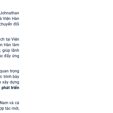
Góc nhìn của Đảng, hành động
kiên quyết và bảo vệ nền tảng tư
g Johnathan
tưởng trong kỷ nguyên số
à Viện Hàn
21/07/2026
 chuyển đổi
Bút tích đình nguyên Phan Đình
Phùng - lãnh tụ phong trào Cần
Vương chống Pháp
ch tại Viện
iện Hàn lâm
15/07/2026
, giúp lãnh
húc đẩy ứng
 quan trọng
c trình bày
m xây dựng
 phát triển
 Nam và cá
ợp tác mới,