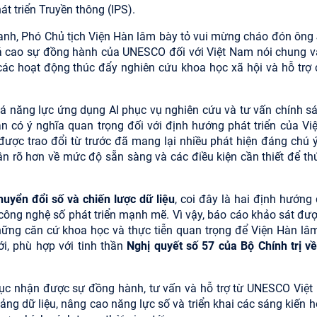
t triển Truyền thông (IPS).
hanh, Phó Chủ tịch Viện Hàn lâm bày tỏ vui mừng cháo đón ôn
á cao sự đồng hành của UNESCO đối với Việt Nam nói chung v
các hoạt động thúc đẩy nghiên cứu khoa học xã hội và hỗ trợ
 năng lực ứng dụng AI phục vụ nghiên cứu và tư vấn chính sá
n có ý nghĩa quan trọng đối với định hướng phát triển của V
được trao đổi từ trước đã mang lại nhiều phát hiện đáng chú ý
n rõ hơn về mức độ sẵn sàng và các điều kiện cần thiết để t
huyển đổi số và chiến lược dữ liệu
, coi đây là hai định hướng
ông nghệ số phát triển mạnh mẽ. Vì vậy, báo cáo khảo sát đượ
hững căn cứ khoa học và thực tiễn quan trọng để Viện Hàn lâ
ới, phù hợp với tinh thần
Nghị quyết số 57 của Bộ Chính trị về
tục nhận được sự đồng hành, tư vấn và hỗ trợ từ UNESCO Việt
ng dữ liệu, nâng cao năng lực số và triển khai các sáng kiến h