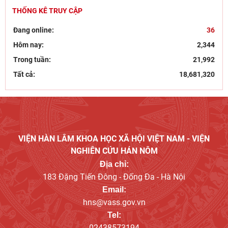
THỐNG KÊ TRUY CẬP
Góc nhìn của Đảng, hành động kiên quyết và bảo vệ
nền tảng tư tưởng trong kỷ nguyên số
Đang online:
36
Bút tích đình nguyên Phan Đình Phùng - lãnh tụ phong
Hôm nay:
2,344
trào Cần Vương chống Pháp
Trong tuần:
21,992
Tất cả:
18,681,320
VIỆN HÀN LÂM KHOA HỌC XÃ HỘI VIỆT NAM - VIỆN
NGHIÊN CỨU HÁN NÔM
Địa chỉ:
183 Đặng Tiến Đông - Đống Đa - Hà Nội
Email:
hns@vass.gov.vn
Tel:
02438573194