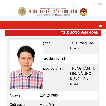
VI
EN
|
TS. DƯƠNG VĂN HOÀN
Họ tên
TS. Dương Văn
Hoàn
Chức danh chính
Thuộc bộ phận
TRUNG TÂM TƯ
LIỆU VÀ ỨNG
DỤNG HÁN
NÔM
Ngày sinh
20/12/1985
Quê quán
Hưng Yên