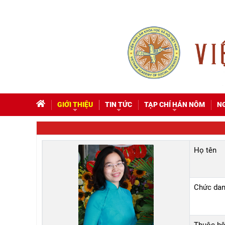
GIỚI THIỆU
TIN TỨC
TẠP CHÍ HÁN NÔM
N
Họ tên
Chức dan