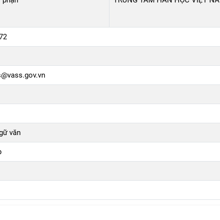
 phận
TRUNG TÂM HÁN HỌC VIỆT N
72
s@vass.gov.vn
Ngữ văn
p