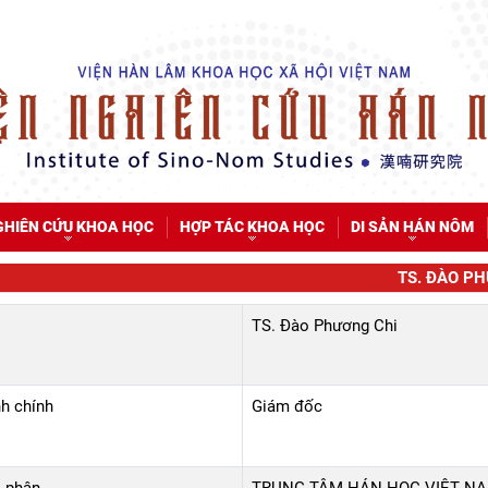
GHIÊN CỨU KHOA HỌC
HỢP TÁC KHOA HỌC
DI SẢN HÁN NÔM
TS. ĐÀO P
TS. Đào Phương Chi
h chính
Giám đốc