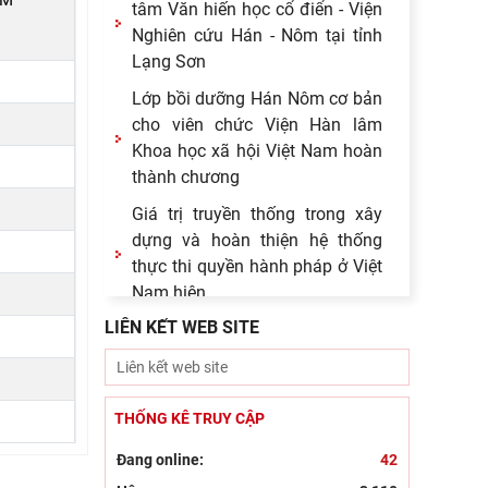
AM
tâm Văn hiến học cổ điển - Viện
Nghiên cứu Hán - Nôm tại tỉnh
Lạng Sơn
Lớp bồi dưỡng Hán Nôm cơ bản
cho viên chức Viện Hàn lâm
Khoa học xã hội Việt Nam hoàn
thành chương
Giá trị truyền thống trong xây
dựng và hoàn thiện hệ thống
thực thi quyền hành pháp ở Việt
Nam hiện
LIÊN KẾT WEB SITE
Giá trị truyền thống trong xây
dựng và hoàn thiện hệ thống
thực thi quyền hành pháp ở Việt
Nam hiện
THỐNG KÊ TRUY CẬP
Tín ngưỡng thờ cúng tổ tiên và
Đang online:
42
văn hóa gia tộc: khảo cứu từ tộc