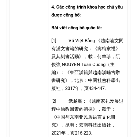
4.
Các công trình khoa học chủ yếu
được công bố:
Bài viết công bố quốc tế:
[
1] Vũ Việt Bằng
《越南喃文間
有漢文書籍的研究：《壽梅家禮》
及其刻書活動》，載：何華珍，阮
NGUYEN Tuan Cuong
俊強
（主
編）：《東亞漢籍與越南漢喃古辭
書研究》，北京：中國社會科學出
2017
434-447.
版社，
年，页
[2]
武越鹏：《越南家礼发展过
程中佛教因素的初探》，载于：
《中国与东南亚民族语言文化研
究》，昆明：云南科技出版社，
2021
216-223
年，页
。