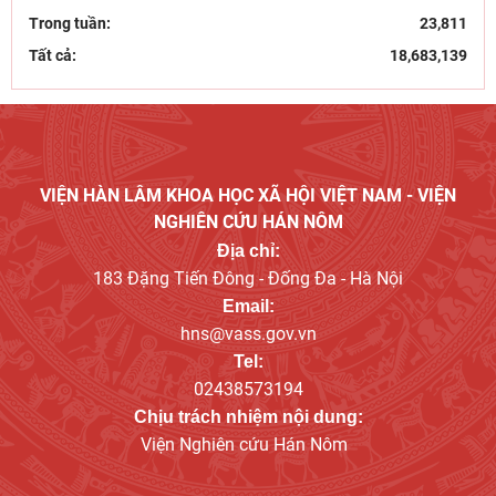
trào Cần Vương chống Pháp
Trong tuần:
23,811
Tất cả:
18,683,139
VIỆN HÀN LÂM KHOA HỌC XÃ HỘI VIỆT NAM - VIỆN
NGHIÊN CỨU HÁN NÔM
Địa chỉ:
183 Đặng Tiến Đông - Đống Đa - Hà Nội
Email:
hns@vass.gov.vn
Tel:
02438573194
Chịu trách nhiệm nội dung:
Viện Nghiên cứu Hán Nôm