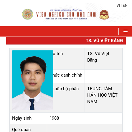
VI
EN
|
TS. VŨ VIỆT BẰNG
Họ tên
TS. Vũ Việt
Bằng
Chức danh chính
Thuộc bộ phận
TRUNG TÂM
HÁN HỌC VIỆT
NAM
Ngày sinh
1988
Quê quán