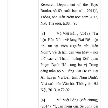
Research Department of the Toyo
Bunko, số 69, xuất bản năm 2011)”,
Thông báo Hán Nôm học năm 2012,
Nxb Thế giới, tr.88 – 93.
[3] Vũ Việt Bằng (2013), “Tư
liệu Hán Nôm về làng Đại Đê hiện
lưu trữ tại Viện Nghiên cứu Hán
Nôm”, Về di tích đền vua Mây – nơi
thờ các vị Thành hoàng (Sứ quân
Phạm Bạch Hổ cùng ba vị Trung
đẳng thần họ Vũ làng Đại Đê xã Đại
An huyện Vụ Bản tỉnh Nam Định),
Nhà xuất bản Văn hóa Thông tin, Hà
Nội, 2013, tr.72-92.
[4] Vũ Việt Bằng (viết chung)
(2014): “Quan niệm của Se Jong đại