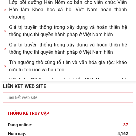
Lớp bồi dưỡng Hán Nôm cơ bản cho viên chức Viện
Hàn lâm Khoa học xã hội Việt Nam hoàn thành
chương
Giá trị truyền thống trong xây dựng và hoàn thiện hệ
thống thực thi quyền hành pháp ở Việt Nam hiện
Giá trị truyền thống trong xây dựng và hoàn thiện hệ
thống thực thi quyền hành pháp ở Việt Nam hiện
Tín ngưỡng thờ cúng tổ tiên và văn hóa gia tộc: khảo
cứu từ tộc ước và hậu tộc
Hội thảo “Không gian phát triển Việt Nam trong kỷ
LIÊN KẾT WEB SITE
nguyên mới: Định hướng chiến lược và lựa chọn
Viện Nghiên cứu Hán - Nôm tiếp và làm việc với GS.TS
Nguyễn Phương Ngọc – Phó hiệu trưởng Trường
THỐNG KÊ TRUY CẬP
Góc nhìn của Đảng, hành động kiên quyết và bảo vệ
nền tảng tư tưởng trong kỷ nguyên số
Đang online:
37
Bút tích đình nguyên Phan Đình Phùng - lãnh tụ phong
Hôm nay:
4,162