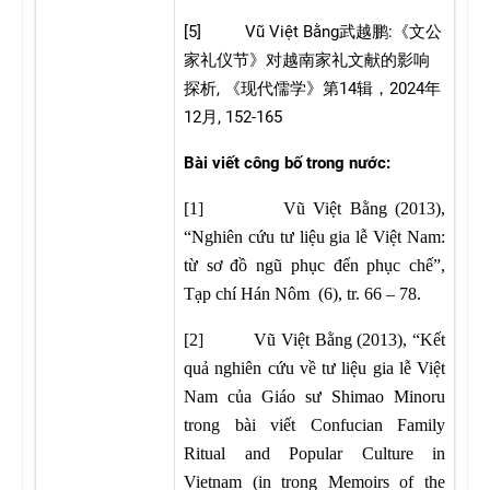
[5] Vũ Việt Bằng
:
武越鹏
《文公
家礼仪节》对越南家礼文献的影响
,
14
2024
探析
《现代儒学》第
辑，
年
12
, 152-165
月
Bài viết công bố trong nước:
[1] Vũ Việt Bằng (2013),
“Nghiên cứu tư liệu gia lễ Việt Nam:
từ sơ đồ ngũ phục đến phục chế”,
Tạp chí Hán Nôm (6), tr. 66 – 78.
[2] Vũ Việt Bằng (2013), “Kết
quả nghiên cứu về tư liệu gia lễ Việt
Nam của Giáo sư Shimao Minoru
trong bài viết Confucian Family
Ritual and Popular Culture in
Vietnam (in trong Memoirs of the