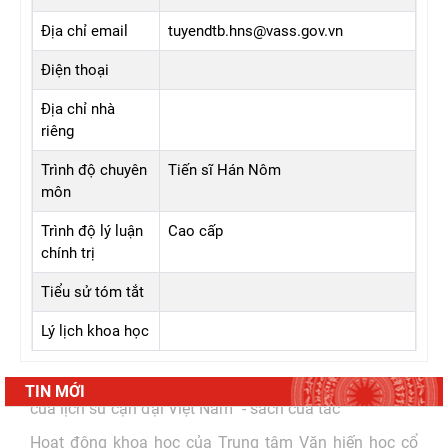
Địa chỉ email
tuyendtb.hns@vass.gov.vn
Điện thoại
Địa chỉ nhà
riêng
Trình độ chuyên
Tiến sĩ Hán Nôm
môn
Trình độ lý luận
Cao cấp
chính trị
Tiểu sử tóm tắt
Lý lịch khoa học
TIN MỚI
"Đồng bằng sông Mê Kông trong tiến trình phát triển