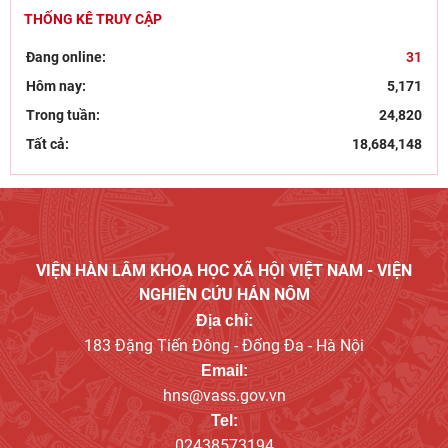
THỐNG KÊ TRUY CẬP
Góc nhìn của Đảng, hành động kiên quyết và bảo vệ
nền tảng tư tưởng trong kỷ nguyên số
Đang online:
31
Bút tích đình nguyên Phan Đình Phùng - lãnh tụ phong
Hôm nay:
5,171
trào Cần Vương chống Pháp
Trong tuần:
24,820
Tất cả:
18,684,148
VIỆN HÀN LÂM KHOA HỌC XÃ HỘI VIỆT NAM - VIỆN
NGHIÊN CỨU HÁN NÔM
Địa chỉ:
183 Đặng Tiến Đông - Đống Đa - Hà Nội
Email:
hns@vass.gov.vn
Tel:
02438573194