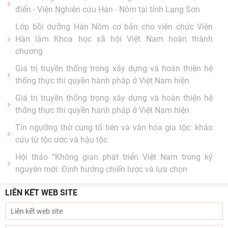
của lịch sử cận đại Việt Nam” - sách của tác
Hoạt động khoa học của Trung tâm Văn hiến học cổ
điển - Viện Nghiên cứu Hán - Nôm tại tỉnh Lạng Sơn
Lớp bồi dưỡng Hán Nôm cơ bản cho viên chức Viện
Hàn lâm Khoa học xã hội Việt Nam hoàn thành
chương
Giá trị truyền thống trong xây dựng và hoàn thiện hệ
thống thực thi quyền hành pháp ở Việt Nam hiện
Giá trị truyền thống trong xây dựng và hoàn thiện hệ
thống thực thi quyền hành pháp ở Việt Nam hiện
Tín ngưỡng thờ cúng tổ tiên và văn hóa gia tộc: khảo
cứu từ tộc ước và hậu tộc
Hội thảo “Không gian phát triển Việt Nam trong kỷ
LIÊN KẾT WEB SITE
nguyên mới: Định hướng chiến lược và lựa chọn
Viện Nghiên cứu Hán - Nôm tiếp và làm việc với GS.TS
Nguyễn Phương Ngọc – Phó hiệu trưởng Trường