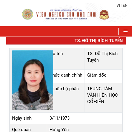
VI
EN
|
TS. ĐỖ THỊ BÍCH TUYỂN
Họ tên
TS. Đỗ Thị Bích
Tuyển
Chức danh chính
Giám đốc
Thuộc bộ phận
TRUNG TÂM
VĂN HIẾN HỌC
CỔ ĐIỂN
Ngày sinh
3/11/1973
Quê quán
Hưng Yên