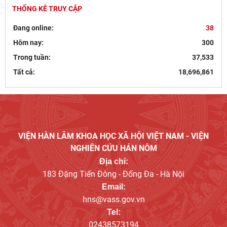
THỐNG KÊ TRUY CẬP
Góc nhìn của Đảng, hành động kiên quyết và bảo vệ
nền tảng tư tưởng trong kỷ nguyên số
Đang online:
38
Bút tích đình nguyên Phan Đình Phùng - lãnh tụ phong
Hôm nay:
300
trào Cần Vương chống Pháp
Trong tuần:
37,533
Tất cả:
18,696,861
VIỆN HÀN LÂM KHOA HỌC XÃ HỘI VIỆT NAM - VIỆN
NGHIÊN CỨU HÁN NÔM
Địa chỉ:
183 Đặng Tiến Đông - Đống Đa - Hà Nội
Email:
hns@vass.gov.vn
Tel:
02438573194