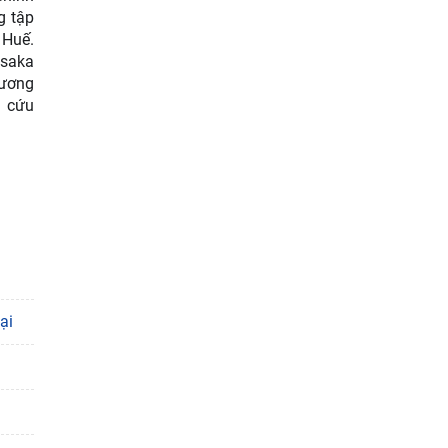
g tập
 Huế.
Osaka
Vương
n cứu
ại