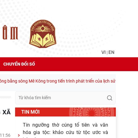
Hoạt động khoa học của Trung tâm
Văn hiến học cổ điển - Viện Nghiên cứu
Hán - Nôm tại tỉnh Lạng Sơn
04/08/2026
Lớp bồi dưỡng Hán Nôm cơ bản cho
viên chức Viện Hàn lâm Khoa học xã
hội Việt Nam hoàn thành chương
VI
EN
|
03/08/2026
Giá trị truyền thống trong xây dựng và
CHUYỂN ĐỔI SỐ
hoàn thiện hệ thống thực thi quyền
hành pháp ở Việt Nam hiện
 bằng sông Mê Kông trong tiến trình phát triển của lịch sử cận đại Việt 
30/07/2026
Giá trị truyền thống trong xây dựng và
hoàn thiện hệ thống thực thi quyền
hành pháp ở Việt Nam hiện
TIN MỚI
29/07/2026
Tín ngưỡng thờ cúng tổ tiên và văn
hóa gia tộc: khảo cứu từ tộc ước và
 11:56