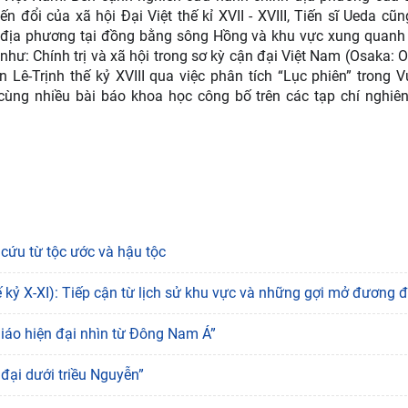
n đổi của xã hội Đại Việt thế kỉ XVII - XVIII, Tiến sĩ Ueda cũn
iệu địa phương tại đồng bằng sông Hồng và khu vực xung quanh
rị như: Chính trị và xã hội trong sơ kỳ cận đại Việt Nam (Osaka: 
n Lê-Trịnh thế kỷ XVIII qua việc phân tích “Lục phiên” trong 
cùng nhiều bài báo khoa học công bố trên các tạp chí nghiê
 cứu từ tộc ước và hậu tộc
kỷ X-XI): Tiếp cận từ lịch sử khu vực và những gợi mở đương đ
giáo hiện đại nhìn từ Đông Nam Á”
đại dưới triều Nguyễn”