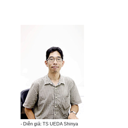
- Diễn giả: TS UEDA Shinya