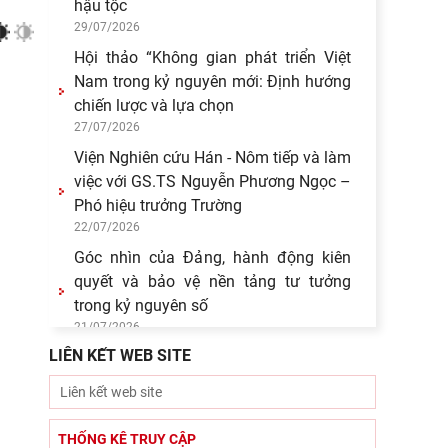
hậu tộc
29/07/2026
Hội thảo “Không gian phát triển Việt
Nam trong kỷ nguyên mới: Định hướng
chiến lược và lựa chọn
27/07/2026
Viện Nghiên cứu Hán - Nôm tiếp và làm
việc với GS.TS Nguyễn Phương Ngọc –
Phó hiệu trưởng Trường
22/07/2026
Góc nhìn của Đảng, hành động kiên
quyết và bảo vệ nền tảng tư tưởng
trong kỷ nguyên số
21/07/2026
LIÊN KẾT WEB SITE
Bút tích đình nguyên Phan Đình Phùng
- lãnh tụ phong trào Cần Vương chống
Pháp
15/07/2026
THỐNG KÊ TRUY CẬP