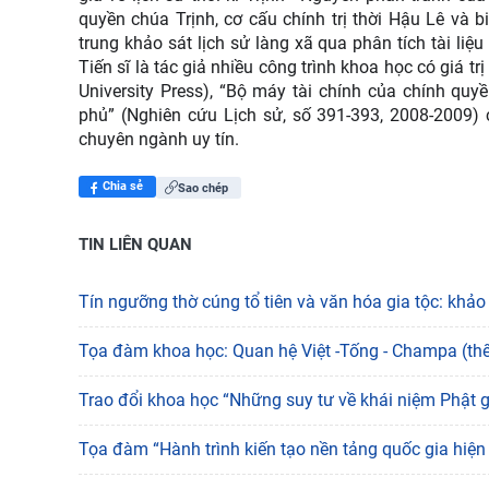
quyền chúa Trịnh, cơ cấu chính trị thời Hậu Lê và biế
trung khảo sát lịch sử làng xã qua phân tích tài l
Tiến sĩ là tác giả nhiều công trình khoa học có giá t
University Press), “Bộ máy tài chính của chính quyề
phủ” (Nghiên cứu Lịch sử, số 391-393, 2008-2009) 
chuyên ngành uy tín.
Chia sẻ
Sao chép
TIN LIÊN QUAN
Tín ngưỡng thờ cúng tổ tiên và văn hóa gia tộc: khảo
Tọa đàm khoa học: Quan hệ Việt -Tống - Champa (thế 
Trao đổi khoa học “Những suy tư về khái niệm Phật 
Tọa đàm “Hành trình kiến tạo nền tảng quốc gia hiện 