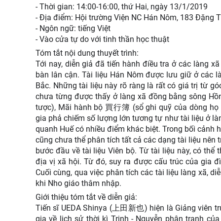
- Thời gian: 14:00-16:00, thứ Hai, ngày 13/1/2019
- Địa điểm: Hội trường Viện NC Hán Nôm, 183 Đặng T
- Ngôn ngữ: tiếng Việt
- Vào cửa tự do với tinh thần học thuật
Tóm tắt nội dung thuyết trình:
Tới nay, diễn giả đã tiến hành điều tra ở các làng 
bàn lân cận. Tài liệu Hán Nôm được lưu giữ ở các 
Bắc. Những tài liệu này rõ ràng là rất có giá trị từ 
chưa từng được thấy ở làng xã đồng bằng sông Hồn
tược), Mãi hành bộ 買行簿 (sổ ghi quỹ của dòng họ và
gia phả chiếm số lượng lớn tương tự như tài liệu ở l
quanh Huế có nhiều điểm khác biệt. Trong bối cảnh hi
cũng chưa thể phân tích tất cả các dạng tài liệu nên t
bước đầu về tài liệu Viên bộ. Từ tài liệu này, có thể 
địa vị xã hội. Từ đó, suy ra được cấu trúc của gia đì
Cuối cùng, qua việc phân tích các tài liệu làng xã, 
khi Nho giáo thâm nhập.
Giới thiệu tóm tắt về diễn giả:
Tiến sĩ UEDA Shinya (上田新也) hiện là Giảng viên trườ
gia về lịch sử thời kì Trịnh - Nguyễn phân tranh 