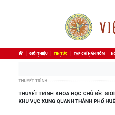
GIỚI THIỆU
TIN TỨC
TẠP CHÍ HÁN NÔM
N
THUYẾT TRÌNH
THUYẾT TRÌNH KHOA HỌC CHỦ ĐỀ: GIỚI THIỆU VÀ BƯỚC ĐẦU PHÂN TÍCH TÀI LIỆU LÀNG XÃ
KHU VỰC XUNG QUANH THÀNH PHỐ HU