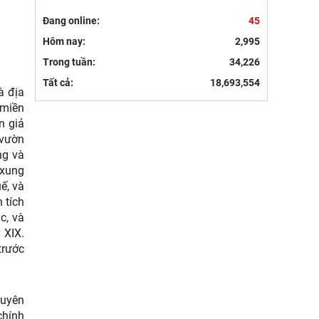
Đang online:
45
Hôm nay:
2,995
Trong tuần:
34,226
Tất cả:
18,693,554
à địa
 miền
n giả
 vườn
ng và
 xung
ế, và
 tích
c, và
 XIX.
trước
huyên
chính