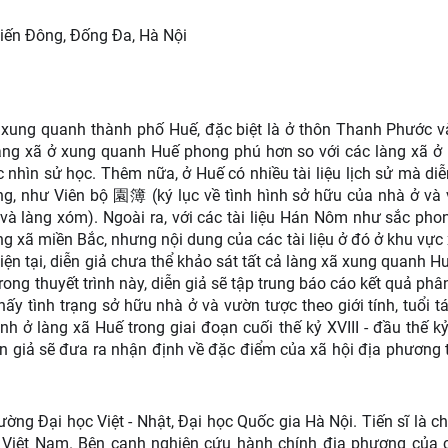
iến Đông, Đống Đa, Hà Nội
xã xung quanh thành phố Huế, đặc biệt là ở thôn Thanh Phước v
làng xã ở xung quanh Huế phong phú hơn so với các làng xã ở
góc nhìn sử học. Thêm nữa, ở Huế có nhiều tài liệu lịch sử mà diễ
g, như Viên bộ 園簿 (ký lục về tình hình sở hữu của nhà ở và
 làng xóm). Ngoài ra, với các tài liệu Hán Nôm như sắc pho
àng xã miền Bắc, nhưng nội dung của các tài liệu ở đó ở khu vực
ện tại, diễn giả chưa thể khảo sát tất cả làng xã xung quanh Hu
rong thuyết trình này, diễn giả sẽ tập trung báo cáo kết quả phân
thấy tình trạng sở hữu nhà ở và vườn tược theo giới tính, tuổi tá
nh ở làng xã Huế trong giai đoạn cuối thế kỷ XVIII - đầu thế kỷ
diễn giả sẽ đưa ra nhận định về đặc điểm của xã hội địa phương 
ng Đại học Việt - Nhật, Đại học Quốc gia Hà Nội. Tiến sĩ là c
của Việt Nam. Bên cạnh nghiên cứu hành chính địa phương của 