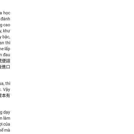
oa học
, đánh
ng cao
y, khư
y bậc,
an thì
he lấp
àm đau
號便詡
後進口
a, thì
c.
Vậy
資本有
ng dạy
en làm
ợi của
hế mà