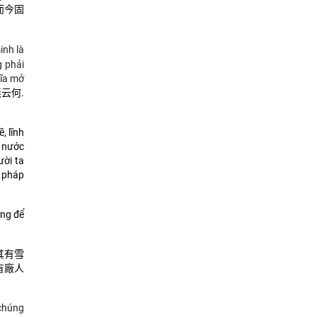
而今固
inh là
 phải
hĩa mở
云何.
, lĩnh
c nước
ười ta
g pháp
ờng để
其有雪
有廠人
 chúng