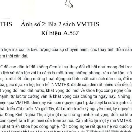
nh họa mà còn là
biểu tượng của sự chuyển mình
, cho thấy tinh thần sẵ
Nam thời cận đại.
 đề cao dân trí đã không đem lại sự thay đổi xã hội như mong đợi tro
 lịch sử dân tộc với tư cách là một trong những phong trào dân tộc - d
tộc, trước hết bằng những hoạt động có tính chất cải cách dân chủ, đổi 
, giáo dục, xã hội, kinh tế...”
.
VMTHS. đã đề cập đến rất nhiều vấn đề c
hát vọng đổi mới đất nước, khát vọng đổi mới về khoa học công nghệ củ
ạnh, tự lực tự cường vẫn là khát vọng của chúng ta ngày nay. Những
 hiện qua VMTHS.
đến nay vẫn còn nguyên giá trị, đặc biệt là sức mạnh c
à phát triển đất nước. Và giờ đây, đất nước trước kỷ nguyên mới, kỷ nguyê
a Đông Kinh Nghĩa Thục lại một nữa chứng minh khát vọng đổi mới kh
, cần quyết tâm thực hiện của toàn xã hội. Cần nhắc lại một ý mà VMTHS
ải phát triển khoa học công nghệ. “Ôi! Công nghệ rất quan hệ với quốc g