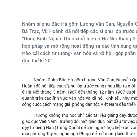
Nhóm sĩ phu Bắc Hà gồm Lương Văn Can, Nguyễn Q
Bá Trạc, Vũ Hoành đã nối tiếp các sĩ phu lớp trước
“Đông Kinh Nghĩa Thục xuất hiện ở Hà Nội tháng 
hợp pháp và mở rộng hoạt động ra các tỉnh xung qu
trào cải cách tư tưởng- văn hóa và xã hội, góp ph
đầu thế kỉ 20”.
Nhóm sĩ phu Bắc Hà gồm Lương Văn Can, Nguyễn Quyề
Hoành đã nối tiếp các sĩ phu lớp trước cùng nhau lập ra một
ở Hà Nội tháng 3 năm 1907 đến tháng 12 năm 1907 dưới h
quanh trên các lĩnh vực: văn hóa và xã hội, kinh tế… như m
công cuộc cách mạng giải phóng dân tộc Việt Nam đầu thế kỉ
Trường không thu học phí, các tài liệu giảng dạy được
giáo dục Việt Nam. Trường đổi mới giáo dục, bắt đầu từ việc 
dạy từ tiếng Hán (Trung Quốc) để cho người học tiếp xúc với
mới phương Tây và ngôn ngữ Pháp) để mở mang kiến thức. Nộ