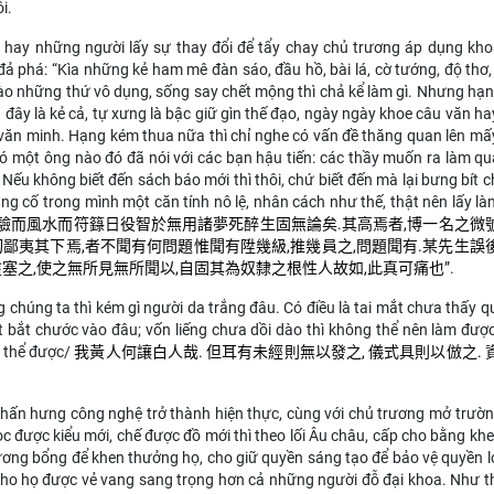
ôi.
ới hay những người lấy sự thay đổi để tẩy chay chủ trương áp dụng kh
ả phá: “Kìa những kẻ ham mê đàn sáo, đầu hồ, bài lá, cờ tướng, độ thơ
g vào những thứ vô dụng, sống say chết mộng thì chả kể làm gì. Nhưng hạ
a đây là kẻ cả, tự xưng là bậc giữ gìn thế đạo, ngày ngày khoe câu văn ha
i văn minh. Hạng kém thua nữa thì chỉ nghe có vấn đề thăng quan lên mấ
ó một ông nào đó đã nói với các bạn hậu tiến: các thầy muốn ra làm qu
 Nếu không biết đến sách báo mới thì thôi, chứ biết đến mà lại bưng bít c
ủng cố trong mình một căn tính nô lệ, nhân cách như thế, thật nên lấy l
驗而風水而符籙日役智於無用諸夢死醉生固無論矣.其高焉者,博一名之微
切鄙夷其下焉,者不聞有何問題惟聞有陞幾級,推幾員之,問題聞有.某先生誤
塗塞之,使之無所見無所聞以,自固其為奴隸之根性人故如,此真可痛也
”
.
 chúng ta thì kém gì người da trắng đâu. Có điều là tai mắt chưa thấy qu
iết bắt chước vào đâu; vốn liếng chưa dồi dào thì không thể nên làm đượ
g thể
được/
我黃人何讓白人哉. 但耳有未經則無以發之, 儀式具則以倣之. 
chấn hưng công nghệ trở thành hiện thực, cùng với chủ trương mở trườ
 học được kiểu mới, chế được đồ mới thì theo lối Âu châu, cấp cho bằng kh
ương bổng để khen thưởng họ, cho giữ quyền sáng tạo để bảo vệ quyền l
àm cho họ được vẻ vang sang trọng hơn cả những người đỗ đại khoa.
Như t