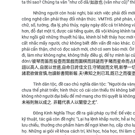
ta thì sao? Chúng ta vẫn “như cố dã/
如故也
(vẫn như cũ)” th
Những người còn hoài nghi, bài xích việc phải đổi m
công nghệ cần phải thay đổi nhận thức. VMTHS. phê phán, đ
chữ, số, tướng, địa lý, phù thủy, ngày ngày dốc cả trí khôn
hơn, đỗ đạt một tí, được cái tiếng quèn, đã vội khủng khỉnh t
khư ngồi giữ những thuyết hủ lậu, khinh bỉ hết thảy học mớ
cất nhắc mấy người, chứ không biết đến vấn đề nào khác. C
phải cẩn thận, chớ có đọc sách mới, chớ có xem báo mới.
Ôi!
đi, làm như không nghe, không thấy điều gì, để tự mình lại c
đớn!
/
彼琴而笛而投壺而葉戲而圍棋而詩謎而字賭而星命而占
詡以高人,自居以世道,自命日誇佳文日,守陋說而文明,新學一
諸君欲做官慎,勿讀新書閱新報.夫!弗知之則已耳,既已之而復
Tính dân tộc, đề cao chủ nghĩa dân tộc: “
Người da vàng
chưa thể phát triển; hình thức có cái còn thiếu thì không b
không nhờ người đại biểu để mở mang cho thì quyết là khôn
未裕則無以成之. 非籍代表人以闡發之尤
”
.
Đông Kinh Nghĩa Thục đề ra giải pháp cụ thể:
Để việc 
kỹ thuật
, tác giả còn đề nghị: “Lại hạ lệnh khắp nước, hễ ai
lưu chiểu, thưởng cho phẩm hàm để ngợi khen họ, cấp cho l
họ. Những ai giỏi về khoa cách trí, khí học, hóa học, thì l