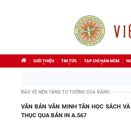
GIỚI THIỆU
TIN TỨC
TẠP CHÍ HÁN NÔM
N
BẢO VỆ NỀN TẢNG TƯ TƯỞNG CỦA ĐẢNG
VĂN BẢN VĂN MINH TÂN HỌC SÁCH VÀ KHÁT VỌNG “VƯƠN MÌNH” CỦA ĐÔNG KINH NGHĨA
THỤC QUA BẢN IN A.567