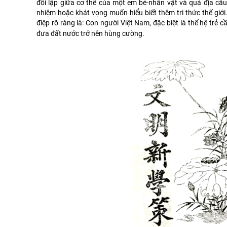
đối lập giữa cơ thể của một em bé-nhân vật và quả địa cầu
nhiệm hoặc khát vọng muốn hiểu biết thêm tri thức thế giớ
điệp rõ ràng là: Con người Việt Nam, đặc biệt là thế hệ trẻ c
đưa đất nước trở nên hùng cường.