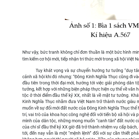
Như vậy, bức tranh không chỉ đơn thuần là một bức hình mi
tìm kiếm cơ hội mới, tiếp nhận tri thức mới trong xã hội Việt 
Tuy khát vọng và sự chuyển hướng tư tưởng “duy tân”
cảnh xã hội khi đó nhưng: “Đông Kinh Nghĩa Thục cũng đi vào
đầu tiên trong thời đại mới, hướng tới việc giải phóng dân 
tưởng, kết hợp với những biện pháp thực hiện cụ thể về văn hóa
tộc ở thời điểm đầu thế kỷ XX, nhất là về mặt tư tưởng. K
Kinh Nghĩa Thục nhằm đưa Việt Nam trở thành nước giàu m
muốn về sự đổi mới đất nước của Đông Kinh Nghĩa Thục thể
trí, vai trò của khoa học công nghệ đối với tiến bộ xã hội v
mình của dân tộc, những mong muốn “canh tân” đất nước củ
của chí sĩ đầu thế kỷ XX giờ đã trở thành nhiệm vụ cấp bách
tới, đến nay vẫn là một “mệnh lệnh” đối với sự cần thiết ph