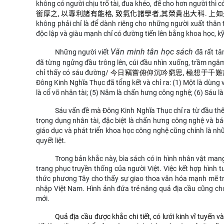
không có người chịu trổ tài, đua khéo, để cho hơn người thì c
銜厚之, 以專利諸有能格, 致氣化諸學者,其榮貴出大科. 上如
không phải chỉ là để dành riêng cho những người xuất thân
độc lập và giàu mạnh chỉ có đường tiến lên bằng khoa học, kỹ
Văn minh tân học sách
Những người viết
đã rất tâ
đã từng ngửng đầu trông lên, cúi đầu nhìn xuống, trầm ngâm
chỉ thấy có sáu đường/
今日竊嘗俯仰沉吟窮思, 極想于千難
Đông Kinh Nghĩa Thục đã tổng kết và chỉ ra: (1) Một là dùng vă
là cổ võ nhân tài; (5) Năm là chấn hưng công nghệ; (6) Sáu l
Sáu vấn đề mà Đông Kinh Nghĩa Thục chỉ ra từ đầu thế 
trọng dụng nhân tài, đặc biệt là chấn hưng công nghệ và bá
giáo dục và phát triển khoa học công nghệ cũng chính là nh
quyết liệt.
Trong bản khắc này, bìa sách có in hình nhân vật man
trang phục truyền thống của người Việt. Việc kết hợp hình 
thức phương Tây cho thấy sự giao thoa văn hóa mạnh mẽ trong
nhập Việt Nam. Hình ảnh đứa trẻ nâng quả địa cầu cũng cho 
mới.
Quả địa cầu được khắc chi tiết, có lưới kinh vĩ tuyến 