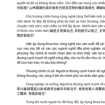
quyền lợi đó ta không được nắm.
Cho đến các hàng vóc nhiễu, 
何如哉? 山林寶藏利源非我有也財貨百物利權非我操也. 綢緞絨
Chủ trương chấn hưng công nghệ cũng thể hiện một sự
một danh từ đẹp đẽ không phải do một sự hào nhoáng, màu
chuyện một sớm, một chiều có thể lấy được. Muốn làm nên v
trí khôn cho nhân dân/
竊思文明美名也, 非粉飭可以致之. 文
開民智是也
”
.
Việc áp dụng khoa học công nghệ vào sản xuất để cải t
vực nào mà tất cả các các ngành nghề đều phải nghiên cứu, 
phương Tây chính là muốn nhân dân ta nhìn thấy việc lợi í
đương cạnh tranh về nghề nông đây, còn ta thì vẫn như cũ. Hỏ
để cứu hạn hán, trị sâu keo không?
Thương chính có sở: Người ta đương cạnh tranh về nghề
thông thương, các công ti lớn do chính phủ và nhân dân góp
Công nghiệp có xưởng: Người ta đương cạnh tranh về
犁以催耕電氣以助長救旱治蝗井井新法乎. 商政有衛人商戰矣.
工戰矣. 而我如故也
”
.
Trong khi nước ngoài họ đã thay đổi, áp dụng khoa họ