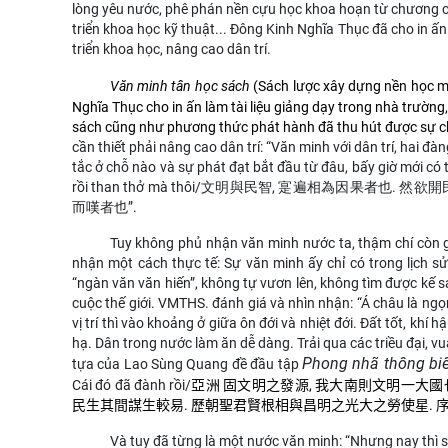
lòng yêu nước, phê phán nền cựu học khoa hoạn từ chương cũ, 
triển khoa học kỹ thuật... Đông Kinh Nghĩa Thục đã cho in ấn
triển khoa học, nâng cao dân trí.
Văn minh tân học sách
(Sách lược xây dựng nền học 
Nghĩa Thục cho in ấn làm tài liệu giảng dạy trong nhà trường
sách cũng như phương thức phát hành đã thu hút được sự ch
cần thiết phải nâng cao dân trí: “
Văn minh với dân trí, hai đ
tắc ở chỗ nào và sự phát đạt bắt đầu từ đâu, bấy giờ mới có
rồi than thở mà thôi/
文明與民智, 寔遍相為因果者也. 然欲
而嘆者也
”.
Tuy không phủ nhận văn minh nước ta, thậm chí còn gh
nhận một cách thực tế: Sự văn minh ấy chỉ có trong lịch s
“ngàn văn văn hiến”, không tự vươn lên, không tìm được kế sá
cuộc thế giới. VMTHS. đánh giá và nhìn nhận: “Á châu là ng
vị trí thì vào khoảng ở giữa ôn đới và nhiệt đới. Đất tốt, khí 
hạ. Dân trong nước làm ăn dễ dàng. Trải qua các triều đại, vua
Phong nhã thông bi
tựa của Lao Sùng Quang đề đầu tập
Cái đó đã đành
rồi/
亞洲 固文明之發源, 我大南則文明一大
民生其間謀生較易. 歷朝聖君賢根相與昌明之光大之勞使星. 
Và tuy đã từng là một nước văn minh: “
Nhưng nay thì s