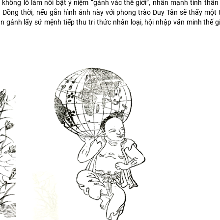
 khổng lồ làm nổi bật ý niệm “gánh vác thế giới”, nhấn mạnh tinh thần
i. Đồng thời, nếu gắn hình ảnh này với phong trào Duy Tân sẽ thấy một
ần gánh lấy sứ mệnh tiếp thu tri thức nhân loại, hội nhập văn minh thế gi