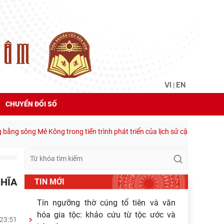
05/08/2026
Hoạt động khoa học của Trung tâm
Văn hiến học cổ điển - Viện Nghiên cứu
Hán - Nôm tại tỉnh Lạng Sơn
04/08/2026
Lớp bồi dưỡng Hán Nôm cơ bản cho
VI
EN
|
viên chức Viện Hàn lâm Khoa học xã
hội Việt Nam hoàn thành chương
CHUYỂN ĐỔI SỐ
03/08/2026
Giá trị truyền thống trong xây dựng và
sông Mê Kông trong tiến trình phát triển của lịch sử cận đại Việt Nam” -
hoàn thiện hệ thống thực thi quyền
hành pháp ở Việt Nam hiện
30/07/2026
Giá trị truyền thống trong xây dựng và
TIN MỚI
hoàn thiện hệ thống thực thi quyền
hành pháp ở Việt Nam hiện
29/07/2026
 23:51