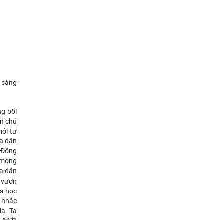
n sàng
ng bối
ân chủ
mới tư
ủa dân
a Đông
 mong
ủa dân
n vươn
oa học
. nhắc
ia. Ta