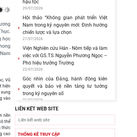
Tín ngưỡng thờ cúng tổ tiên và văn
hóa gia tộc: khảo cứu từ tộc ước và
hậu tộc
29/07/2026
Dương
Hội thảo “Không gian phát triển Việt
Thục.
Nam trong kỷ nguyên mới: Định hướng
g học
chiến lược và lựa chọn
phong
27/07/2026
t Nam
Viện Nghiên cứu Hán - Nôm tiếp và làm
việc với GS.TS Nguyễn Phương Ngọc –
Phó hiệu trưởng Trường
c, Vũ
22/07/2026
t hiện
Góc nhìn của Đảng, hành động kiên
 xung
ng vào
quyết và bảo vệ nền tảng tư tưởng
trong kỷ nguyên số
LIÊN KẾT WEB SITE
21/07/2026
ển nền
có thể
Bút tích đình nguyên Phan Đình Phùng
n thức
- lãnh tụ phong trào Cần Vương chống
ng cao
THỐNG KÊ TRUY CẬP