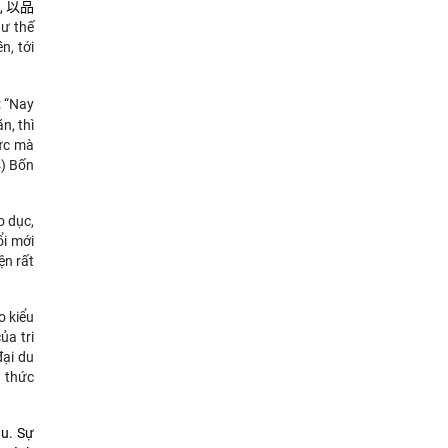
 以品
hư thế
n, tới
 “
Nay
n, thì
hức mà
4) Bốn
o dục,
ổi mới
ện rất
o kiểu
ủa tri
đại du
n thức
ầu. Sự