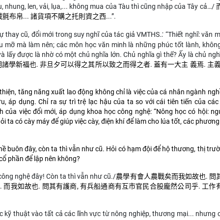
nhung, len, vải, lụa,...
không mua của Tàu thì cũng nhập của Tây cả…
/
氈布帛... 諸貨項不購之托則資之西.
..
”.
:
 thay cũ, đổi mới trong suy nghĩ của tác giả VMTHS.
“Thiết nghĩ: văn m
 mỡ mà làm nên; các môn học văn minh là những phúc tốt lành, không
à lấy được là nhờ có một chủ nghĩa lớn.
Chủ nghĩa gì thế? Ấy là chủ ng
明諸學新福也. 非旦夕可以得之其所以致之而得之者. 蓋有一大主 義焉. 主義
hiện, tăng năng xuất lao động không chỉ là việc của cá nhân ngành nghề
áp dụng. Chỉ ra sự trì trệ lạc hậu của ta so với cái tiên tiến của cá
ch của việc đổi mới, áp dụng khoa học công nghệ: “Nông học có hội: ng
i ta có cày máy để giúp việc cày, điện khí để làm cho lúa tốt, các phươn
 buôn đây, còn ta thì vẫn như cũ. Hỏi có hạm đội để hộ thương, thị trư
 cổ phần để lập nên không?
 công nghệ đây!
Còn ta thì vẫn như cũ.
/
農學有會人農戰矣而我如故也. 問
 而我如故也. 問其有護商, 有兵船通商有互市官民合股龐然公司乎. 工作
c kỹ thuật vào tất cả các lĩnh vực từ nông nghiệp, thương mại... nhưng