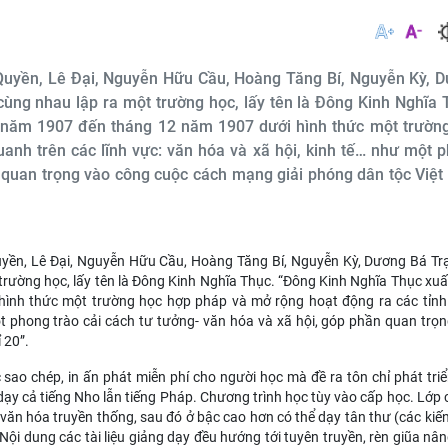
uyền, Lê Đại, Nguyễn Hữu Cầu, Hoàng Tăng Bí, Nguyễn Kỳ, 
 cùng nhau lập ra một trường học, lấy tên là Đông Kinh Nghĩa 
3 năm 1907 đến tháng 12 năm 1907 dưới hình thức một trườn
anh trên các lĩnh vực: văn hóa và xã hội, kinh tế… như một 
ần quan trọng vào công cuộc cách mạng giải phóng dân tộc Việ
n, Lê Đại, Nguyễn Hữu Cầu, Hoàng Tăng Bí, Nguyễn Kỳ, Dương Bá Trạ
 trường học, lấy tên là Đông Kinh Nghĩa Thục. “Đông Kinh Nghĩa Thục xuấ
ình thức một trường học hợp pháp và mở rộng hoạt động ra các tỉnh
ột phong trào cải cách tư tưởng- văn hóa và xã hội, góp phần quan trọ
 20”
.
 sao chép, in ấn phát miễn phí cho người học mà đề ra tôn chỉ phát tri
dạy cả tiếng Nho lẫn tiếng Pháp. Chương trình học tùy vào cấp học. Lớp 
 văn hóa truyền thống, sau đó ở bậc cao hơn có thể dạy tân thư (các kiế
i dung các tài liệu giảng dạy đều hướng tới tuyên truyền, rèn giũa nâ