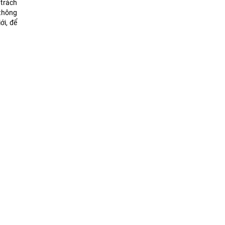
 trách
 thông
ới, để