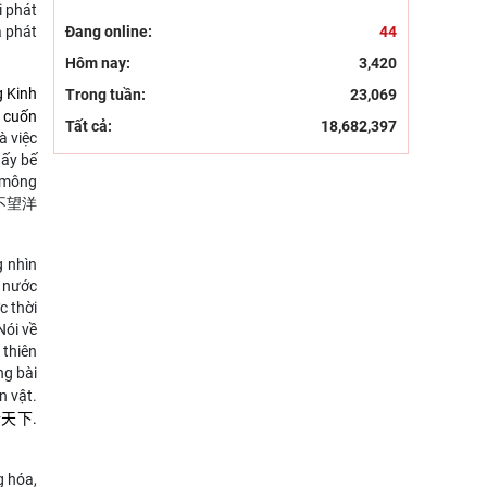
Pháp
i phát
15/07/2026
à phát
Đang online:
44
Hôm nay:
3,420
g Kinh
Trong tuần:
23,069
 cuốn
Tất cả:
18,682,397
à việc
hấy bế
h mông
不望洋
g nhìn
à nước
c thời
Nói về
 thiên
ng bài
n vật.
天下.
g hóa,