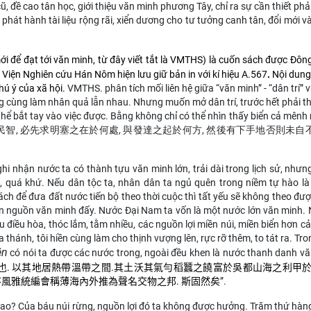
đề cao tân học, giới thiệu văn minh phương Tây, chỉ ra sự cần thiết phả
 phát hành tài liệu rộng rãi, xiển dương cho tư tưởng canh tân, đổi mới v
mới để đạt tới văn minh, từ đây viết tắt là VMTHS) là cuốn sách được Đôn
, Viện Nghiên cứu Hán Nôm hiện lưu giữ bản in với kí hiệu
A.567
.
Nội dung
ú ý của xã hội.
VMTHS.
phân tích mối liên hệ giữa “văn minh” - “dân trí” v
àng cùng làm nhân quả lẫn nhau. Nhưng muốn mở dân trí, trước hết phải t
 thể bắt tay vào việc được. Bằng không chỉ có thể nhìn thấy biển cả mên
開民智, 必先求明塞之在於何處, 與發達之起於何方, 然後有下手地否則未自
i nhận nước ta có thành tựu văn minh lớn, trải dài trong lịch sử, nhưn
ử, quá khứ. Nếu dân tộc ta, nhân dân ta ngủ quên trong niềm tự hào l
ch để đưa đất nước tiến bộ theo thời cuộc thì tất yếu sẽ không theo đượ
ọn nguồn văn minh đấy. Nước Đại Nam ta vốn là một nước lớn văn minh. 
hậu điều hòa, thóc lắm, tằm nhiều, các nguồn lợi miền núi, miền biển hơn cả
 thánh, tôi hiền cùng làm cho thịnh vượng lên, rực rỡ thêm, to tát ra. Tro
ên
có nói ta được các nước trong, ngoài đều khen là nước thanh danh vă
國也. 以其地居熱帶溫帶之間.其土沃其氣勻稻蠶之饒富於吳都山海之利甲於
序風雅統編會稱薄海內外推為聲名交物之邦. 斯固然矣
”
.
ao? Của báu núi rừng, nguồn lợi đó ta không được hưởng. Trăm thứ hàn