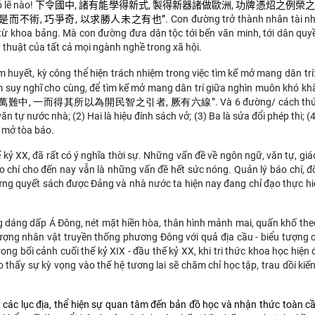
ó lẽ nào!
下令國中, 諸有能學得新式, 製得新器諸做歐洲, 功牌憑炤之例榮之,
是而不術, 巧爭奇, 以求勝人未之有也”
.
Con đường trở thành nhân tài n
 từ khoa bảng.
Mà con đường đưa dân tộc tới bến văn minh, tới dân quyề
 thuật của tất cả mọi ngành nghề trong xã hội.
m huyết, kỳ công thể hiện trách nhiệm trong việc tìm kế mở mang dân trí:
 suy nghĩ cho cùng, để tìm kế mở mang dân trí giữa nghìn muôn khó khă
萬難中, 一而得其所以為開民智之引者, 厥有六線
”
. Và 6 đường/ cách t
n tự nước nhà; (2) Hai là hiệu đính sách vở; (3) Ba là sửa đổi phép thi; (
à mở tòa báo.
kỷ XX, đã rất có ý nghĩa thời sự. Những vấn đề về ngôn ngữ, văn tự, giá
o chí cho đến nay vẫn là những vấn đề hết sức nóng. Quản lý báo chí, đ
ững quyết sách được Đảng và nhà nước ta hiện nay đang chỉ đạo thực hi
g dáng dấp Á Đông, nét mặt hiền hòa, thân hình mảnh mai, quấn khố the
tượng nhân vật truyền thống phương Đông với quả địa cầu - biểu tượng c
 bối cảnh cuối thế kỷ XIX - đầu thế kỷ XX, khi tri thức khoa học hiện 
thấy sự kỳ vọng vào thế hệ tương lai sẽ chăm chỉ học tập, trau dồi kiế
và các lục địa, thể hiện sự quan tâm đến bản đồ học và nhận thức toàn c