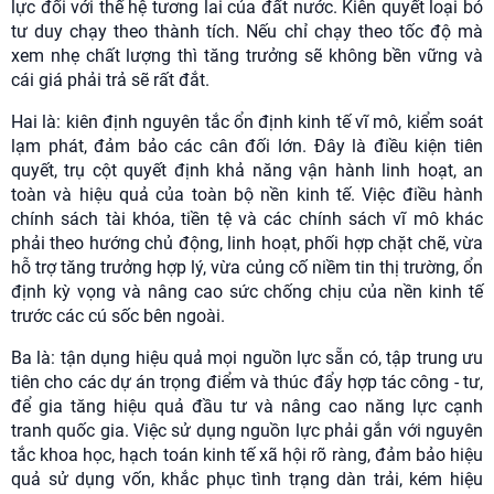
lực đối với thế hệ tương lai của đất nước. Kiên quyết loại bỏ
tư duy chạy theo thành tích. Nếu chỉ chạy theo tốc độ mà
xem nhẹ chất lượng thì tăng trưởng sẽ không bền vững và
cái giá phải trả sẽ rất đắt.
Hai là: kiên định nguyên tắc ổn định kinh tế vĩ mô, kiểm soát
lạm phát, đảm bảo các cân đối lớn. Đây là điều kiện tiên
quyết, trụ cột quyết định khả năng vận hành linh hoạt, an
toàn và hiệu quả của toàn bộ nền kinh tế. Việc điều hành
chính sách tài khóa, tiền tệ và các chính sách vĩ mô khác
phải theo hướng chủ động, linh hoạt, phối hợp chặt chẽ, vừa
hỗ trợ tăng trưởng hợp lý, vừa củng cố niềm tin thị trường, ổn
định kỳ vọng và nâng cao sức chống chịu của nền kinh tế
trước các cú sốc bên ngoài.
Ba là: tận dụng hiệu quả mọi nguồn lực sẵn có, tập trung ưu
tiên cho các dự án trọng điểm và thúc đẩy hợp tác công - tư,
để gia tăng hiệu quả đầu tư và nâng cao năng lực cạnh
tranh quốc gia. Việc sử dụng nguồn lực phải gắn với nguyên
tắc khoa học, hạch toán kinh tế xã hội rõ ràng, đảm bảo hiệu
quả sử dụng vốn, khắc phục tình trạng dàn trải, kém hiệu