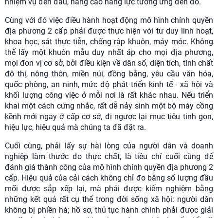
nhiệm vụ đến đâu, nâng cao năng lực tương ứng đến đó.
Cùng với đó việc điều hành hoạt động mô hình chính quyền
địa phương 2 cấp phải được thực hiện với tư duy linh hoạt,
khoa học, sát thực tiễn, chống rập khuôn, máy móc. Không
thể lấy một khuôn mẫu duy nhất áp cho mọi địa phương,
mọi đơn vị cơ sở, bởi điều kiện về dân số, diện tích, tính chất
đô thị, nông thôn, miền núi, đồng bằng, yêu cầu văn hóa,
quốc phòng, an ninh, mức độ phát triển kinh tế - xã hội và
khối lượng công việc ở mỗi nơi là rất khác nhau. Nếu triển
khai một cách cứng nhắc, rất dễ nảy sinh một bộ máy cồng
kềnh mới ngay ở cấp cơ sở, đi ngược lại mục tiêu tinh gọn,
hiệu lực, hiệu quả mà chúng ta đã đặt ra.
Cuối cùng, phải lấy sự hài lòng của người dân và doanh
nghiệp làm thước đo thực chất, là tiêu chí cuối cùng để
đánh giá thành công của mô hình chính quyền địa phương 2
cấp. Hiệu quả của cải cách không chỉ đo bằng số lượng đầu
mối được sắp xếp lại, mà phải được kiểm nghiệm bằng
những kết quả rất cụ thể trong đời sống xã hội: người dân
không bị phiền hà; hồ sơ, thủ tục hành chính phải được giải