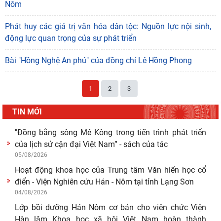
Nôm
Lớp bồi dưỡng Hán Nôm cơ bản cho viên chức Viện
Hàn lâm Khoa học xã hội Việt Nam hoàn thành
Phát huy các giá trị văn hóa dân tộc: Nguồn lực nội sinh,
chương
động lực quan trọng của sự phát triển
03/08/2026
Giá trị truyền thống trong xây dựng và hoàn thiện hệ
Bài "Hồng Nghệ An phú" của đồng chí Lê Hồng Phong
thống thực thi quyền hành pháp ở Việt Nam hiện
30/07/2026
1
2
3
Giá trị truyền thống trong xây dựng và hoàn thiện hệ
thống thực thi quyền hành pháp ở Việt Nam hiện
TIN MỚI
29/07/2026
Tín ngưỡng thờ cúng tổ tiên và văn hóa gia tộc: khảo
cứu từ tộc ước và hậu tộc
29/07/2026
Hội thảo “Không gian phát triển Việt Nam trong kỷ
nguyên mới: Định hướng chiến lược và lựa chọn
27/07/2026
Viện Nghiên cứu Hán - Nôm tiếp và làm việc với GS.TS
Nguyễn Phương Ngọc – Phó hiệu trưởng Trường