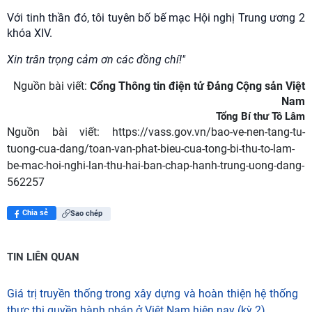
Với tinh thần đó, tôi tuyên bố bế mạc Hội nghị Trung ương 2
khóa XIV.
Xin trân trọng cảm ơn các đồng chí!"
Nguồn bài viết:
Cổng Thông tin điện tử Đảng Cộng sản Việt
Nam
Tổng Bí thư Tô Lâm
Nguồn bài viết:
https://vass.gov.vn/bao-ve-nen-tang-tu-
tuong-cua-dang/toan-van-phat-bieu-cua-tong-bi-thu-to-lam-
be-mac-hoi-nghi-lan-thu-hai-ban-chap-hanh-trung-uong-dang-
562257
Chia sẻ
Sao chép
TIN LIÊN QUAN
Giá trị truyền thống trong xây dựng và hoàn thiện hệ thống
thực thi quyền hành pháp ở Việt Nam hiện nay (kỳ 2)