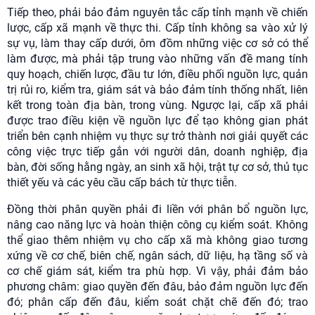
Tiếp theo, phải bảo đảm nguyên tắc cấp tỉnh mạnh về chiến
lược, cấp xã mạnh về thực thi. Cấp tỉnh không sa vào xử lý
sự vụ, làm thay cấp dưới, ôm đồm những việc cơ sở có thể
làm được, mà phải tập trung vào những vấn đề mang tính
quy hoạch, chiến lược, đầu tư lớn, điều phối nguồn lực, quản
trị rủi ro, kiểm tra, giám sát và bảo đảm tính thống nhất, liên
kết trong toàn địa bàn, trong vùng. Ngược lại, cấp xã phải
được trao điều kiện về nguồn lực để tạo không gian phát
triển bên cạnh nhiệm vụ thực sự trở thành nơi giải quyết các
công việc trực tiếp gắn với người dân, doanh nghiệp, địa
bàn, đời sống hằng ngày, an sinh xã hội, trật tự cơ sở, thủ tục
thiết yếu và các yêu cầu cấp bách từ thực tiễn.
Đồng thời phân quyền phải đi liền với phân bổ nguồn lực,
nâng cao năng lực và hoàn thiện công cụ kiểm soát. Không
thể giao thêm nhiệm vụ cho cấp xã mà không giao tương
xứng về cơ chế, biên chế, ngân sách, dữ liệu, hạ tầng số và
cơ chế giám sát, kiểm tra phù hợp. Vì vậy, phải đảm bảo
phương châm: giao quyền đến đâu, bảo đảm nguồn lực đến
đó; phân cấp đến đâu, kiểm soát chặt chẽ đến đó; trao