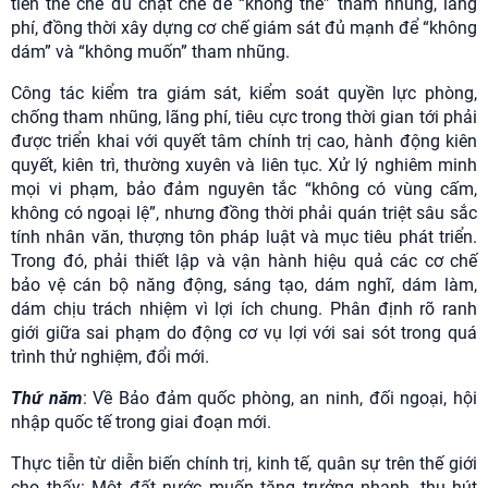
tiến thể chế đủ chặt chẽ để “không thể” tham nhũng, lãng
phí, đồng thời xây dựng cơ chế giám sát đủ mạnh để “không
dám” và “không muốn” tham nhũng.
Công tác kiểm tra giám sát, kiểm soát quyền lực phòng,
chống tham nhũng, lãng phí, tiêu cực trong thời gian tới phải
được triển khai với quyết tâm chính trị cao, hành động kiên
quyết, kiên trì, thường xuyên và liên tục. Xử lý nghiêm minh
mọi vi phạm, bảo đảm nguyên tắc “không có vùng cấm,
không có ngoại lệ”, nhưng đồng thời phải quán triệt sâu sắc
tính nhân văn, thượng tôn pháp luật và mục tiêu phát triển.
Trong đó, phải thiết lập và vận hành hiệu quả các cơ chế
bảo vệ cán bộ năng động, sáng tạo, dám nghĩ, dám làm,
dám chịu trách nhiệm vì lợi ích chung. Phân định rõ ranh
giới giữa sai phạm do động cơ vụ lợi với sai sót trong quá
trình thử nghiệm, đổi mới.
Thứ năm
: Về Bảo đảm quốc phòng, an ninh, đối ngoại, hội
nhập quốc tế trong giai đoạn mới.
Thực tiễn từ diễn biến chính trị, kinh tế, quân sự trên thế giới
cho thấy: Một đất nước muốn tăng trưởng nhanh, thu hút