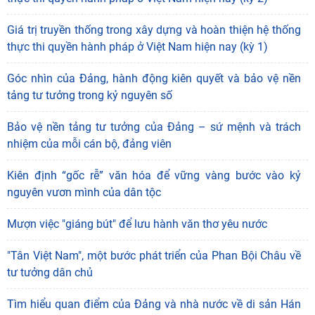
Giá trị truyền thống trong xây dựng và hoàn thiện hệ thống
thực thi quyền hành pháp ở Việt Nam hiện nay (kỳ 1)
Góc nhìn của Đảng, hành động kiên quyết và bảo vệ nền
tảng tư tưởng trong kỷ nguyên số
Bảo vệ nền tảng tư tưởng của Đảng – sứ mệnh và trách
nhiệm của mỗi cán bộ, đảng viên
Kiên định “gốc rễ” văn hóa để vững vàng bước vào kỷ
nguyên vươn mình của dân tộc
"Đồng bằng sông Mê Kông trong tiến trình phát triển
Mượn việc "giáng bút" để lưu hành văn thơ yêu nước
của lịch sử cận đại Việt Nam” - sách của tác
05/08/2026
"Tân Việt Nam", một bước phát triển của Phan Bội Châu về
tư tưởng dân chủ
Hoạt động khoa học của Trung tâm Văn hiến học cổ
điển - Viện Nghiên cứu Hán - Nôm tại tỉnh Lạng Sơn
Tìm hiểu quan điểm của Đảng và nhà nước về di sản Hán
04/08/2026