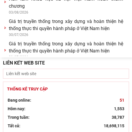
22/07/2026
Góc nhìn của Đảng, hành động kiên quyết và bảo vệ
nền tảng tư tưởng trong kỷ nguyên số
21/07/2026
Bút tích đình nguyên Phan Đình Phùng - lãnh tụ phong
trào Cần Vương chống Pháp
15/07/2026
LIÊN KẾT WEB SITE
THỐNG KÊ TRUY CẬP
Đang online:
51
Hôm nay:
1,553
Trong tuần:
38,787
Tất cả:
18,698,115