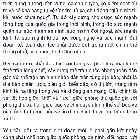
triển đúng hướng, bền vững, có chủ quyền, có kiểm soát rủi
ro và có khả năng tự vệ từ sớm, từ xa, chủ động “giữ nước từ
khi nước chưa nguy”. Từ đó xây dựng cho được sức mạnh
tổng hợp của quốc gia trong thời bình, trong đó sức mạnh
quân sự, sức mạnh an ninh, sức mạnh đối ngoại, sức mạnh
kinh tế, sức mạnh khoa học công nghệ và sức mạnh đại
đoàn kết toàn dân tộc phải được đặt trong một chỉnh thể
thống nhất, liên hoàn, hỗ trợ lẫn nhau.
Bên cạnh đó, phải đặc biệt coi trọng và phát huy mạnh mẽ
“thế trận lòng dân”, xây dựng thế trận quốc phòng toàn dân
gắn với thế trận an ninh nhân dân trên từng địa bàn, nhất là
địa bàn chiến lược, biên giới, biển đảo, đô thị lớn, trung tâm
kinh tế, hạ tầng trọng yếu và không gian mạng. Đây chính là
sự kết hợp giữa “thế” và “lực”, giữa phòng thủ quốc gia với
phòng thủ xã hội, giữa bảo vệ chủ quyền lãnh thổ với bảo vệ
nền tảng tư tưởng, bảo vệ ổn định chính trị và trật tự an toàn
xã hội.
Yêu cầu đặt ra trong giai đoạn mới là phải gắn kết ngày
càng chặt chẽ hơn giữa quốc phòng, an ninh, đối ngoại với