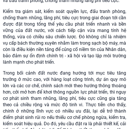
và đấu tranh phòng, chống tham nhũng lãng phí tiêu cực.
Kiểm tra giám sát, kiểm soát quyền lực, đấu tranh phòng,
chống tham nhũng, lãng phí, tiêu cực trong giai đoạn tới cần
được đặt trong tổng thể yêu cầu phát triển nhanh và bền
vững của đất nước, với cách tiếp cận vừa mang tính hệ
thống, vừa có chiều sâu chiến lược. Đó không chỉ là nhiệm
vụ cấp bách thường xuyên nhằm làm trong sạch bộ máy, mà
còn là điều kiện nền tảng để củng cố niềm tin của Nhân dân,
bảo đảm sự ổn định chính trị - xã hội và tạo lập môi trường
lành mạnh cho phát triển.
Trong bối cảnh đất nước đang hướng tới mục tiêu tăng
trưởng ở mức cao, với hàng loạt công trình, dự án quy mô
lớn và các cơ chế, chính sách mới theo hướng thông thoáng
hơn, cởi mở hơn để khơi thông nguồn lực phát triển, thì nguy
cơ phát sinh tham nhũng, lãng phí, tiêu cực cũng gia tăng
theo cả chiều rộng và mức độ tinh vi. Thực tiễn cho thấy,
chính ở những lĩnh vực có nhiều ưu đãi, lại dễ trở thành
điểm phát sinh rủi ro nếu thiếu cơ chế phòng ngừa, kiểm tra,
kiểm soát hiệu quả. Do đó, yêu cầu đặt ra là phải thiết kế, cải