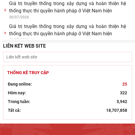
Giá trị truyền thống trong xây dựng và hoàn thiện hệ
thống thực thi quyền hành pháp ở Việt Nam hiện
30/07/2026
Giá trị truyền thống trong xây dựng và hoàn thiện hệ
thống thực thi quyền hành pháp ở Việt Nam hiện
29/07/2026
LIÊN KẾT WEB SITE
Tín ngưỡng thờ cúng tổ tiên và văn hóa gia tộc: khảo
cứu từ tộc ước và hậu tộc
29/07/2026
Hội thảo “Không gian phát triển Việt Nam trong kỷ
THỐNG KÊ TRUY CẬP
nguyên mới: Định hướng chiến lược và lựa chọn
Đang online:
25
27/07/2026
Hôm nay:
322
Viện Nghiên cứu Hán - Nôm tiếp và làm việc với GS.TS
Trong tuần:
5,942
Nguyễn Phương Ngọc – Phó hiệu trưởng Trường
22/07/2026
Tất cả:
18,707,858
Góc nhìn của Đảng, hành động kiên quyết và bảo vệ
nền tảng tư tưởng trong kỷ nguyên số
21/07/2026