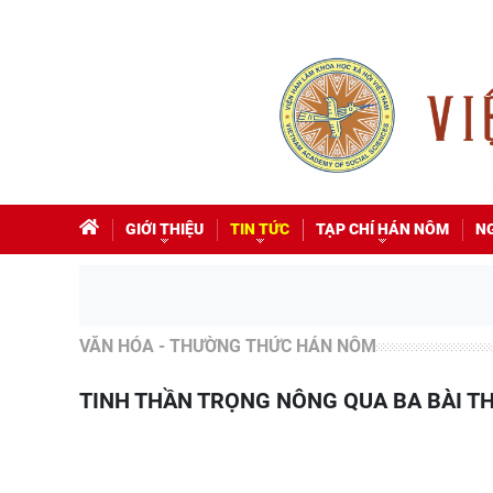
GIỚI THIỆU
TIN TỨC
TẠP CHÍ HÁN NÔM
N
VĂN HÓA - THƯỜNG THỨC HÁN NÔM
TINH THẦN TRỌNG NÔNG QUA BA BÀI 