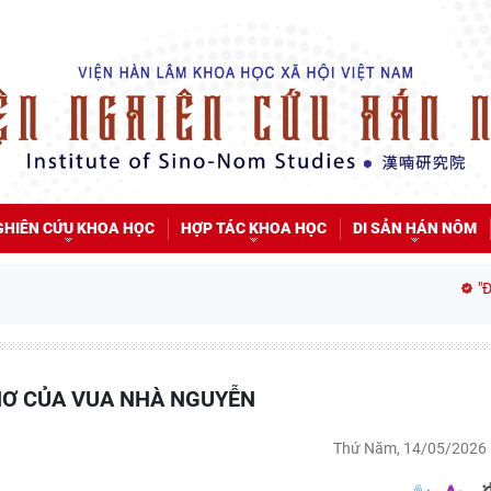
GHIÊN CỨU KHOA HỌC
HỢP TÁC KHOA HỌC
DI SẢN HÁN NÔM
"Đồng bằ
THƠ CỦA VUA NHÀ NGUYỄN
Thứ Năm, 14/05/2026 