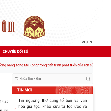
Hoạt động khoa học của Trung tâm
Văn hiến học cổ điển - Viện Nghiên cứu
Hán - Nôm tại tỉnh Lạng Sơn
04/08/2026
Lớp bồi dưỡng Hán Nôm cơ bản cho
viên chức Viện Hàn lâm Khoa học xã
hội Việt Nam hoàn thành chương
VI
EN
|
03/08/2026
Giá trị truyền thống trong xây dựng và
CHUYỂN ĐỔI SỐ
hoàn thiện hệ thống thực thi quyền
hành pháp ở Việt Nam hiện
ng sông Mê Kông trong tiến trình phát triển của lịch sử cận đại Việt Na
30/07/2026
Giá trị truyền thống trong xây dựng và
hoàn thiện hệ thống thực thi quyền
hành pháp ở Việt Nam hiện
TIN MỚI
29/07/2026
Tín ngưỡng thờ cúng tổ tiên và văn
14:25
hóa gia tộc: khảo cứu từ tộc ước và