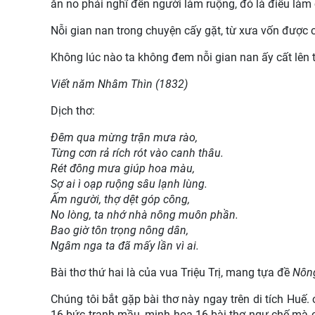
ăn no phải nghĩ đến người làm ruộng, đó là điều làm
Nỗi gian nan trong chuyện cấy gặt, từ xưa vốn được c
Không lúc nào ta không đem nỗi gian nan ấy cất lên
Viết năm Nhâm Thìn (1832)
Dịch thơ:
Đêm qua mừng trận mưa rào,
Từng cơn rả rích rót vào canh thâu.
Rét đông mưa giúp hoa màu,
Sợ ai ì oạp ruộng sâu lạnh lùng.
Ấm người, thợ dệt góp công,
No lòng, ta nhớ nhà nông muôn phần.
Bao giờ tôn trọng nông dân,
Ngâm nga ta đã mấy lần vì ai.
Bài thơ thứ hai là của vua Triệu Trị, mang tựa đề
Nông
Chúng tôi bắt gặp bài thơ này ngay trên di tích Huế
16 bức tranh mầu, minh hoạ 16 bài thơ ngự chế mà cu