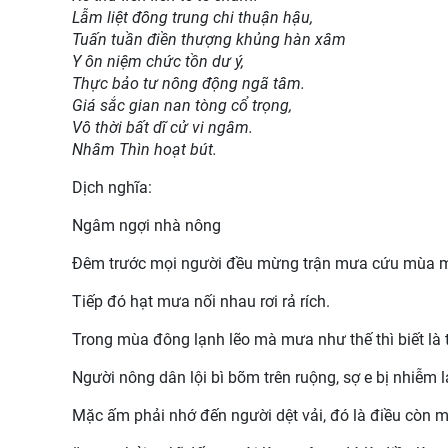
Lẫm liệt đông trung chi thuận hậu,
Tuấn tuần điền thượng khủng hàn xâm
Y ôn niệm chức tồn dư ý,
Thực bảo tư nông động ngã tâm.
Giá sắc gian nan tòng cổ trọng,
Vô thời bất dĩ cử vi ngâm.
Nhâm Thìn hoạt bút.
Dịch nghĩa:
Ngâm ngợi nhà nông
Đêm trước mọi người đều mừng trận mưa cứu mùa 
Tiếp đó hạt mưa nối nhau rơi rả rích.
Trong mùa đông lạnh lẽo mà mưa như thế thì biết là th
Người nông dân lội bì bõm trên ruộng, sợ e bị nhiễm l
Mặc ấm phải nhớ đến người dệt vải, đó là điều còn mã