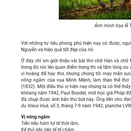
Ảnh minh họa lễ 
Với những tư liệu phong phú hiện nay có được, ngườ
Nguyễn và hiệu quả tốt đẹp của nó.
Ở đây chỉ xin giới thiệu vài bài thơ chữ Hán và ch
trong đó nói lên quan điểm trọng thị và tấm lòng ưu 
vị hoàng đế hay thơ, nhưng chúng tôi may mắn sưu
nông ngâm
của vua Minh Mệnh, làm theo thể thơ
(1832). Một điều thú vị hiện nay chúng ta có thể th
khỏang năm 1942, Paul Boudet, một học giả Pháp đã c
đã chụp được ảnh bản thủ bút này. Ông liền cho đe
du Vieux Hué,
số 3, tháng 7-9 năm 1942, planche LVII
Vị nông ngâm
Tiền tiêu hàm hỷ tế thời lâm,
Kế thử liên liên tế tế châm.