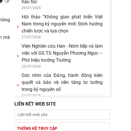
hậu tộc
29/07/2026
Hội thảo “Không gian phát triển Việt
 nông
Nam trong kỷ nguyên mới: Định hướng
chiến lược và lựa chọn
ện mà
27/07/2026
Viện Nghiên cứu Hán - Nôm tiếp và làm
việc với GS.TS Nguyễn Phương Ngọc –
Phó hiệu trưởng Trường
22/07/2026
Góc nhìn của Đảng, hành động kiên
quyết và bảo vệ nền tảng tư tưởng
trong kỷ nguyên số
21/07/2026
LIÊN KẾT WEB SITE
Bút tích đình nguyên Phan Đình Phùng
- lãnh tụ phong trào Cần Vương chống
Pháp
15/07/2026
THỐNG KÊ TRUY CẬP