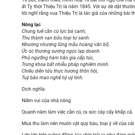
ất Tỵ thời Thiệu Trị là năm 1845. Với sự dè dặt thườn
tôi nghĩ rằng vua Thiệu Trị là tác giả của những bài
Nông lạc
Chung tuế cần cù lực bá canh,
Thu thành vạn bửu toại tư sanh.
Nhương nhương lũng mẫu hoàng vân bố,
Ức úc thương sương ngọc lạp doanh.
Phủ ngưỡng hàm hân gia cấp túc,
Trưng khoa bất nhiễu pháp nghiêm minh.
Chiêu diên tửu thực hương thôn hội,
Tuý bảo mao nghê hỷ uỷ tình.
Dịch nghĩa:
Niềm vui của nhà nông
Quanh năm làm việc cần cù, ra sức cày cấy khắp cả.
Mùa thu làm nên muôn vật quý báu, toại ý về của cải 
Lớp lớp trên ruộng đồng, lúa chín trải ra như đám mâ