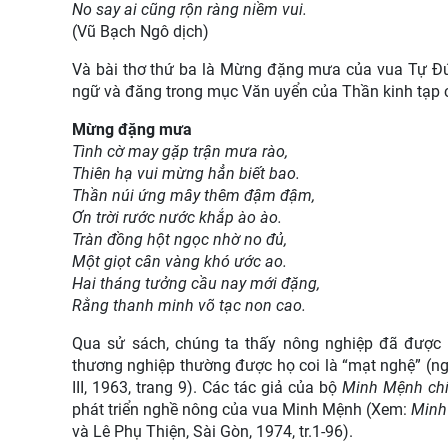
No say ai cũng rộn ràng niềm vui.
(Vũ Bạch Ngô dịch)
Và bài thơ thứ ba là Mừng đặng mưa của vua Tự Đứ
ngữ và đăng trong mục Văn uyển của Thần kinh tạp ch
Mừng đặng mưa
Tình cờ may gặp trận mưa rào,
Thiên hạ vui mừng hẳn biết bao.
Thần núi ứng mây thêm đậm đậm,
Ơn trời rước nước khắp ào ào.
Tràn đồng hột ngọc nhờ no đủ,
Một giọt cân vàng khó ước ao.
Hai tháng tưởng cầu nay mới đặng,
Rằng thanh minh võ tạc non cao.
Qua sử sách, chúng ta thấy nông nghiệp đã được 
thương nghiệp thường được họ coi là “mạt nghệ” (n
III, 1963, trang 9). Các tác giả của bộ
Minh Mệnh chí
phát triển nghề nông của vua Minh Mệnh (Xem:
Minh
và Lê Phụ Thiện, Sài Gòn, 1974, tr.1-96).