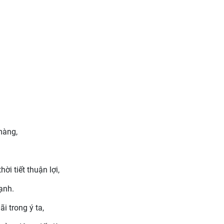
màng,
ời tiết thuận lợi,
ạnh.
i trong ý ta,