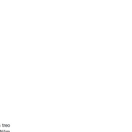
 treo
. Năm