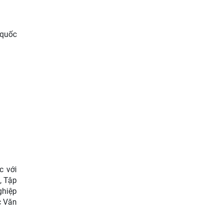
 quốc
c với
, Tập
ghiệp
c Văn