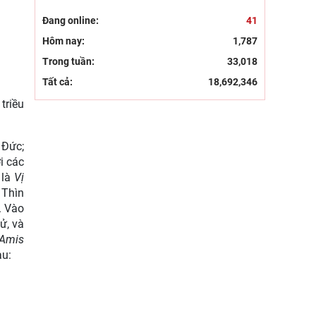
Đang online:
41
Hôm nay:
1,787
Trong tuần:
33,018
Tất cả:
18,692,346
triều
 Đức;
i các
là
Vị
 Thìn
. Vào
ử, và
 Amis
au: