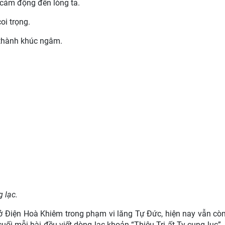
 cảm động đến lòng ta.
oi trọng.
 thành khúc ngâm.
 lạc.
. ở Điện Hoà Khiêm trong phạm vi lăng Tự Đức, hiện nay vẫn còn
ối mỗi bài đều viết dòng lạc khoản “Thiệu Trị ất Tỵ cung lục”