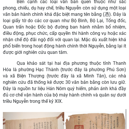
Bên cạnh các loại văn bản quen thuộc như sắc
phong, chiếu, dụ hay chế, triều Nguyễn còn sử dụng một loại
văn bản hành chính khá đặc biệt mang tên bằng (憑). Đây là
loại giấy tờ do các cơ quan như Bộ Binh, Bộ Lại, Tổng đốc,
Quan trấn hoặc Đốc bộ đường ban hành nhằm bổ nhiệm,
điều động, phục chức, cấp quyền thi hành công vụ hoặc xác
nhận chế độ đãi ngộ đối với quan lại. Mặc dù xuất hiện khá
phổ biến trong hoạt động hành chính thời Nguyễn, bằng lại ít
được giới nghiên cứu quan tâm.
Qua khảo sát tại hai địa phương thuộc tỉnh Thanh
Hóa là phường Hạc Thành (trước đây là phường Phú Sơn)
và xã Biện Thượng (trước đây là xã Minh Tân), các nhà
nghiên cứu đã thống kê được 30 văn bản bằng còn lưu giữ.
Đây là nguồn tư liệu Hán Nôm quý hiếm, phản ánh khá đầy
đủ cơ chế vận hành của bộ máy hành chính và quân sự dưới
triều Nguyễn trong thế kỷ XIX.