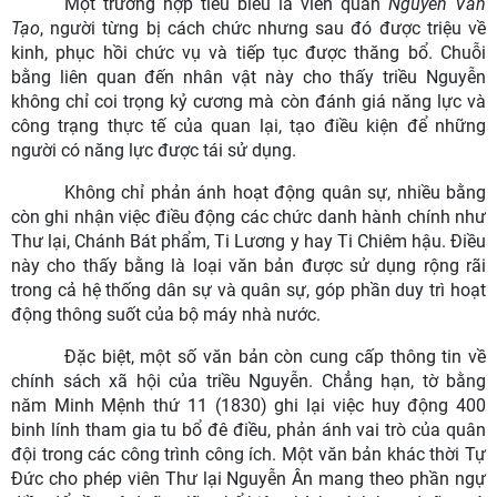
Một trường hợp tiêu biểu là viên quan
Nguyễn Văn
Tạo
, người từng bị cách chức nhưng sau đó được triệu về
kinh, phục hồi chức vụ và tiếp tục được thăng bổ. Chuỗi
bằng liên quan đến nhân vật này cho thấy triều Nguyễn
không chỉ coi trọng kỷ cương mà còn đánh giá năng lực và
công trạng thực tế của quan lại, tạo điều kiện để những
người có năng lực được tái sử dụng.
Không chỉ phản ánh hoạt động quân sự, nhiều bằng
còn ghi nhận việc điều động các chức danh hành chính như
Thư lại, Chánh Bát phẩm, Ti Lương y hay Ti Chiêm hậu. Điều
này cho thấy bằng là loại văn bản được sử dụng rộng rãi
trong cả hệ thống dân sự và quân sự, góp phần duy trì hoạt
động thông suốt của bộ máy nhà nước.
Đặc biệt, một số văn bản còn cung cấp thông tin về
chính sách xã hội của triều Nguyễn. Chẳng hạn, tờ bằng
năm Minh Mệnh thứ 11 (1830) ghi lại việc huy động 400
binh lính tham gia tu bổ đê điều, phản ánh vai trò của quân
đội trong các công trình công ích. Một văn bản khác thời Tự
Đức cho phép viên Thư lại Nguyễn Ân mang theo phần ngự