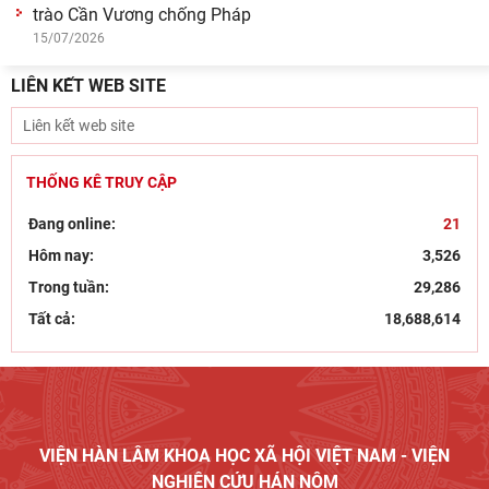
Bút tích đình nguyên Phan Đình Phùng - lãnh tụ phong
trào Cần Vương chống Pháp
15/07/2026
LIÊN KẾT WEB SITE
THỐNG KÊ TRUY CẬP
Đang online:
21
Hôm nay:
3,526
Trong tuần:
29,286
Tất cả:
18,688,614
VIỆN HÀN LÂM KHOA HỌC XÃ HỘI VIỆT NAM - VIỆN
NGHIÊN CỨU HÁN NÔM