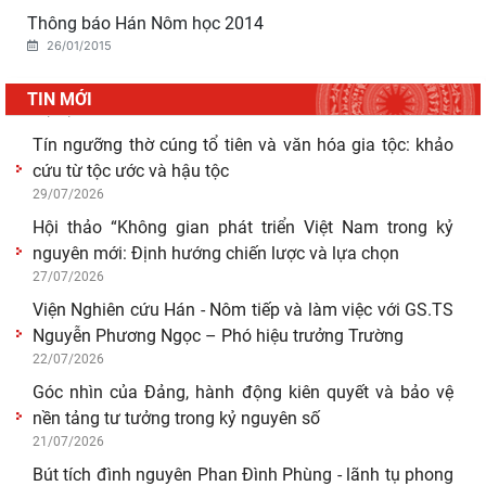
Giá trị truyền thống trong xây dựng và hoàn thiện hệ
Thông báo Hán Nôm học 2014
thống thực thi quyền hành pháp ở Việt Nam hiện
26/01/2015
30/07/2026
Giá trị truyền thống trong xây dựng và hoàn thiện hệ
TIN MỚI
thống thực thi quyền hành pháp ở Việt Nam hiện
29/07/2026
Tín ngưỡng thờ cúng tổ tiên và văn hóa gia tộc: khảo
cứu từ tộc ước và hậu tộc
29/07/2026
Hội thảo “Không gian phát triển Việt Nam trong kỷ
nguyên mới: Định hướng chiến lược và lựa chọn
27/07/2026
Viện Nghiên cứu Hán - Nôm tiếp và làm việc với GS.TS
Nguyễn Phương Ngọc – Phó hiệu trưởng Trường
22/07/2026
Góc nhìn của Đảng, hành động kiên quyết và bảo vệ
nền tảng tư tưởng trong kỷ nguyên số
21/07/2026