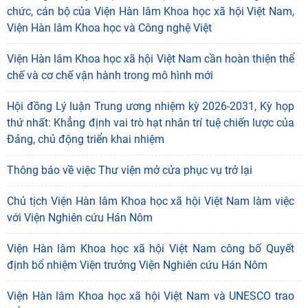
chức, cán bộ của Viện Hàn lâm Khoa học xã hội Việt Nam,
Viện Hàn lâm Khoa học và Công nghệ Việt
Viện Hàn lâm Khoa học xã hội Việt Nam cần hoàn thiện thể
chế và cơ chế vận hành trong mô hình mới
Hội đồng Lý luận Trung ương nhiệm kỳ 2026-2031, Kỳ họp
thứ nhất: Khẳng định vai trò hạt nhân trí tuệ chiến lược của
Đảng, chủ động triển khai nhiệm
Thông báo về việc Thư viện mở cửa phục vụ trở lại
Chủ tịch Viện Hàn lâm Khoa học xã hội Việt Nam làm việc
với Viện Nghiên cứu Hán Nôm
"Đồng bằng sông Mê Kông trong tiến trình phát triển
Viện Hàn lâm Khoa học xã hội Việt Nam công bố Quyết
của lịch sử cận đại Việt Nam” - sách của tác
định bổ nhiệm Viện trưởng Viện Nghiên cứu Hán Nôm
05/08/2026
Hoạt động khoa học của Trung tâm Văn hiến học cổ
Viện Hàn lâm Khoa học xã hội Việt Nam và UNESCO trao
điển - Viện Nghiên cứu Hán - Nôm tại tỉnh Lạng Sơn