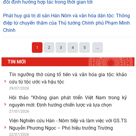
đổi định hướng hợp tác trong thời gian tới
04/08/2026
Lớp bồi dưỡng Hán Nôm cơ bản cho viên chức Viện
Phát huy giá trị di sản Hán Nôm và văn hóa dân tộc: Thông
Hàn lâm Khoa học xã hội Việt Nam hoàn thành
điệp từ chuyến thăm của Thủ tướng Chính phủ Phạm Minh
chương
Chính
03/08/2026
Giá trị truyền thống trong xây dựng và hoàn thiện hệ
1
2
3
4
5
...
thống thực thi quyền hành pháp ở Việt Nam hiện
30/07/2026
TIN MỚI
Giá trị truyền thống trong xây dựng và hoàn thiện hệ
thống thực thi quyền hành pháp ở Việt Nam hiện
29/07/2026
Tín ngưỡng thờ cúng tổ tiên và văn hóa gia tộc: khảo
cứu từ tộc ước và hậu tộc
29/07/2026
Hội thảo “Không gian phát triển Việt Nam trong kỷ
nguyên mới: Định hướng chiến lược và lựa chọn
27/07/2026
Viện Nghiên cứu Hán - Nôm tiếp và làm việc với GS.TS