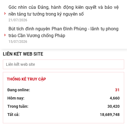
Nguyễn Phương Ngọc – Phó hiệu trưởng Trường
22/07/2026
Góc nhìn của Đảng, hành động kiên quyết và bảo vệ
nền tảng tư tưởng trong kỷ nguyên số
21/07/2026
Bút tích đình nguyên Phan Đình Phùng - lãnh tụ phong
trào Cần Vương chống Pháp
LIÊN KẾT WEB SITE
15/07/2026
THỐNG KÊ TRUY CẬP
Đang online:
31
Hôm nay:
4,660
Trong tuần:
30,420
Tất cả:
18,689,748