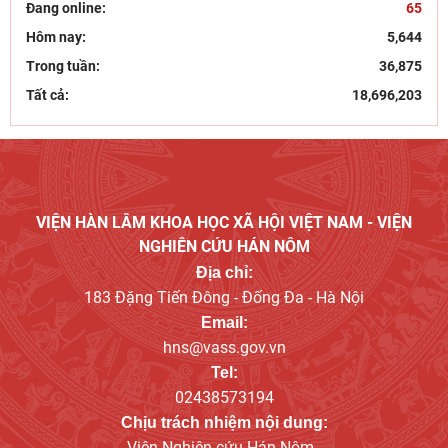
Đang online:
65
27/07/2026
Hôm nay:
5,644
Viện Nghiên cứu Hán - Nôm tiếp và làm việc với GS.TS
Trong tuần:
36,875
Nguyễn Phương Ngọc – Phó hiệu trưởng Trường
22/07/2026
Tất cả:
18,696,203
Góc nhìn của Đảng, hành động kiên quyết và bảo vệ
nền tảng tư tưởng trong kỷ nguyên số
21/07/2026
Bút tích đình nguyên Phan Đình Phùng - lãnh tụ phong
trào Cần Vương chống Pháp
VIỆN HÀN LÂM KHOA HỌC XÃ HỘI VIỆT NAM - VIỆN
15/07/2026
NGHIÊN CỨU HÁN NÔM
Địa chỉ:
183 Đặng Tiến Đông - Đống Đa - Hà Nội
Email:
hns@vass.gov.vn
Tel:
02438573194
Chịu trách nhiệm nội dung:
Viện Nghiên cứu Hán Nôm