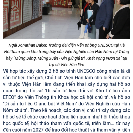
Ngài Jonathan Baker, Trưởng đại diện Văn phòng UNESCO tại Hà
Nội
tham quan khu trưng bày của Viện Nghiên cứu Hán Nôm tại Trưng
bày “Mừng Đảng, Mừng xuân - Gìn giữ giá trị, Khát vọng vươn xa” tại
trụ sở Viện Hàn lâm
Về hợp tác xây dựng 2 hồ sơ trình UNESCO công nhận là di
sản tư liệu thế giới, Chủ tịch Viện Hàn lâm cho biết các đơn
vị thuộc Viện Hàn lâm đang triển khai xây dựng hai hồ sơ
quan trọng: hồ sơ "Di sản tư liệu đối với Kho tư liệu ảnh
EFEO" do Viện Thông tin Khoa học xã hội chủ trì, và hồ sơ
"Di sản tư liệu Giáng bút Việt Nam" do Viện Nghiên cứu Hán
Nôm chủ trì. Theo kế hoạch, các đơn vị chủ trì xây dựng các
hồ sơ sẽ tổ chức các hoạt động liên quan như hội thảo khoa
học quốc tế, hội thảo tham vấn quốc tế, triển lãm... từ nay
đến cuối năm 2027 để trao đổi học thuật và tham vấn ý kiến