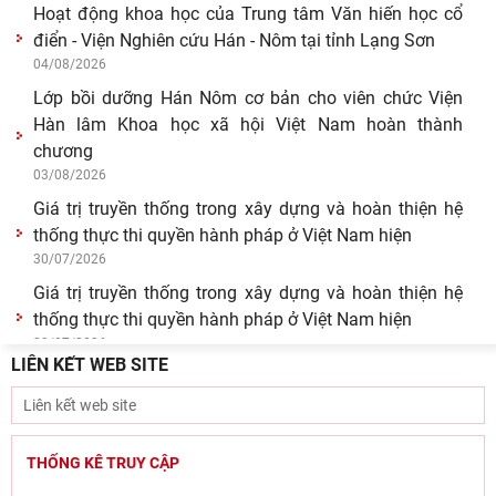
Hoạt động khoa học của Trung tâm Văn hiến học cổ
điển - Viện Nghiên cứu Hán - Nôm tại tỉnh Lạng Sơn
04/08/2026
Lớp bồi dưỡng Hán Nôm cơ bản cho viên chức Viện
Hàn lâm Khoa học xã hội Việt Nam hoàn thành
chương
03/08/2026
Giá trị truyền thống trong xây dựng và hoàn thiện hệ
thống thực thi quyền hành pháp ở Việt Nam hiện
30/07/2026
Giá trị truyền thống trong xây dựng và hoàn thiện hệ
thống thực thi quyền hành pháp ở Việt Nam hiện
29/07/2026
LIÊN KẾT WEB SITE
Tín ngưỡng thờ cúng tổ tiên và văn hóa gia tộc: khảo
cứu từ tộc ước và hậu tộc
29/07/2026
Hội thảo “Không gian phát triển Việt Nam trong kỷ
THỐNG KÊ TRUY CẬP
nguyên mới: Định hướng chiến lược và lựa chọn