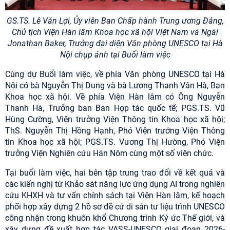
GS.TS. Lê Văn Lợi, Ủy viên Ban Chấp hành Trung ương Đảng,
Chủ tịch Viện Hàn lâm Khoa học xã hội Việt Nam và Ngài
Jonathan Baker, Trưởng đại diện Văn phòng UNESCO tại Hà
Nội chụp ảnh tại Buổi làm việc
Cùng dự Buổi làm việc, về phía Văn phòng UNESCO tại Hà
Nội có bà Nguyễn Thị Dung và bà Lương Thanh Vân Hà, Ban
Khoa học xã hội. Về phía Viện Hàn lâm có Ông Nguyễn
Thanh Hà, Trưởng ban Ban Hợp tác quốc tế; PGS.TS. Vũ
Hùng Cường, Viện trưởng
Viện Thông tin Khoa học xã hội;
ThS. Nguyễn Thị Hồng Hạnh, Phó Viện trưởng Viện Thông
tin Khoa học xã hội; PGS.TS. Vương Thị Hường, Phó Viện
trưởng Viện Nghiên cứu Hán Nôm cùng một số viên chức.
Tại buổi làm việc, hai bên tập trung trao đổi về kết quả và
các kiến nghị từ Khảo sát năng lực ứng dụng AI trong nghiên
cứu KHXH và tư vấn chính sách tại Viện Hàn lâm, kế hoạch
phối hợp xây dựng 2 hồ sơ đề cử di sản tư liệu trình UNESCO
công nhận trong khuôn khổ Chương trình Ký ức Thế giới, và
xây dựng đề xuất hợp tác VASS-UNESCO giai đoạn 2026-