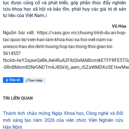
tục được củng cố và phát triển, góp phần thúc đẩy nghiên
cứu khoa học xã hội và bảo tồn, phát huy các giá trị di sản
tư liệu của Việt Nam./.
Vũ Hòa
Nguồn bài viết:
https://vass.gov.vn/chuong-trinh-du-an-hop-
tac-quoc-te/vien-han-lam-khoa-hoc-xa-hoi-viet-nam-va-
unesco-trao-doi-dinh-huong-hop-tac-trong-thoi-gian-toi-
561455?
fbclid=IwY2xjawQeBkJleHRuA2FlbQIxMABicmlkETFFRF
-0RnBMxm8SNrGNDTm4J8SkVj_aem_rSZaWMDKo5E1kwM
Chia sẻ
Sao chép
TIN LIÊN QUAN
Thành tích chào mừng Ngày Khoa học, Công nghệ và Đổi
mới sáng tạo năm 2026 của viên chức Viện Nghiên cứu
Hán Nôm