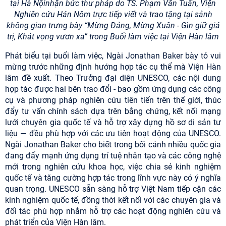
tại Hà Nội
nhận bức thư pháp do TS. Phạm Văn Tuấn, Viện
Nghiên cứu Hán Nôm trực tiếp viết và trao tặng tại sảnh
không gian trưng bày “Mừng Đảng, Mừng Xuân - Gìn giữ giá
trị, Khát vọng vươn xa” trong Buổi làm việc tại Viện Hàn lâm
Phát biểu tại buổi làm việc, Ngài Jonathan Baker bày tỏ vui
mừng trước những định hướng hợp tác cụ thể mà Viện Hàn
lâm đề xuất. Theo Trưởng đại diện UNESCO, các nội dung
hợp tác được hai bên trao đổi - bao gồm ứng dụng các công
cụ và phương pháp nghiên cứu tiên tiến trên thế giới, thúc
đẩy tư vấn chính sách dựa trên bằng chứng, kết nối mạng
lưới chuyên gia quốc tế và hỗ trợ xây dựng hồ sơ di sản tư
liệu — đều phù hợp với các ưu tiên hoạt động của UNESCO.
Ngài Jonathan Baker cho biết trong bối cảnh nhiều quốc gia
đang đẩy mạnh ứng dụng trí tuệ nhân tạo và các công nghệ
mới trong nghiên cứu khoa học, việc chia sẻ kinh nghiệm
quốc tế và tăng cường hợp tác trong lĩnh vực này có ý nghĩa
quan trọng. UNESCO sẵn sàng hỗ trợ Việt Nam tiếp cận các
kinh nghiệm quốc tế, đồng thời kết nối với các chuyên gia và
đối tác phù hợp nhằm hỗ trợ các hoạt động nghiên cứu và
phát triển của Viện Hàn lâm.