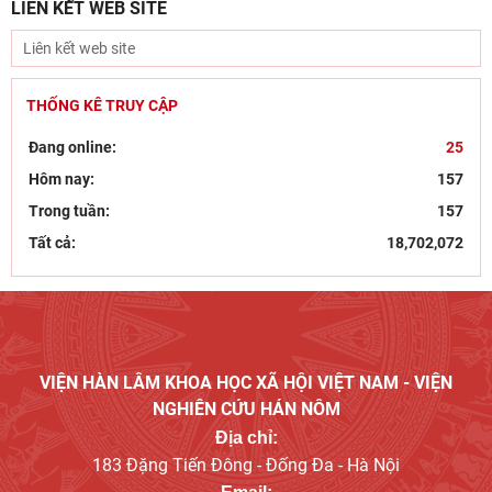
LIÊN KẾT WEB SITE
Bút tích đình nguyên Phan Đình Phùng - lãnh tụ phong
trào Cần Vương chống Pháp
15/07/2026
THỐNG KÊ TRUY CẬP
Đang online:
25
Hôm nay:
157
Trong tuần:
157
Tất cả:
18,702,072
VIỆN HÀN LÂM KHOA HỌC XÃ HỘI VIỆT NAM - VIỆN
NGHIÊN CỨU HÁN NÔM
Địa chỉ:
183 Đặng Tiến Đông - Đống Đa - Hà Nội