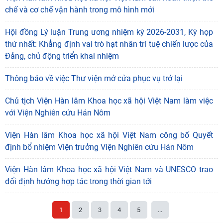
chế và cơ chế vận hành trong mô hình mới
Hội đồng Lý luận Trung ương nhiệm kỳ 2026-2031, Kỳ họp
thứ nhất: Khẳng định vai trò hạt nhân trí tuệ chiến lược của
Đảng, chủ động triển khai nhiệm
Thông báo về việc Thư viện mở cửa phục vụ trở lại
"Đồng bằng sông Mê Kông trong tiến trình phát triển
Chủ tịch Viện Hàn lâm Khoa học xã hội Việt Nam làm việc
của lịch sử cận đại Việt Nam” - sách của tác
với Viện Nghiên cứu Hán Nôm
05/08/2026
Viện Hàn lâm Khoa học xã hội Việt Nam công bố Quyết
Hoạt động khoa học của Trung tâm Văn hiến học cổ
định bổ nhiệm Viện trưởng Viện Nghiên cứu Hán Nôm
điển - Viện Nghiên cứu Hán - Nôm tại tỉnh Lạng Sơn
04/08/2026
Viện Hàn lâm Khoa học xã hội Việt Nam và UNESCO trao
Lớp bồi dưỡng Hán Nôm cơ bản cho viên chức Viện
đổi định hướng hợp tác trong thời gian tới
Hàn lâm Khoa học xã hội Việt Nam hoàn thành
chương
1
2
3
4
5
...
03/08/2026