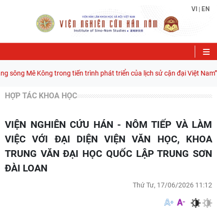
VI
EN
|
ông Mê Kông trong tiến trình phát triển của lịch sử cận đại Việt Nam” - 
HỢP TÁC KHOA HỌC
VIỆN NGHIÊN CỨU HÁN - NÔM TIẾP VÀ LÀM
VIỆC VỚI ĐẠI DIỆN VIỆN VĂN HỌC, KHOA
TRUNG VĂN ĐẠI HỌC QUỐC LẬP TRUNG SƠN
ĐÀI LOAN
Thứ Tư, 17/06/2026 11:12