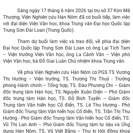
Sáng ngày 17 tháng 6 năm 2026 tại trụ sở 37 Kim Mã
Thượng, Viện Nghiên cứu Hán Nôm đã có buổi tiếp, làm việc
với đại diện Viện Văn học, khoa Trung văn Đại học Quốc lập
Trung Sơn Đài Loan (Trung Quốc).
Tham dự buổi làm việc và trao đổi, về phía đại diện
Đại học Quốc lập Trung Sơn Đài Loan có ông Lại Tích Tam
– Viện trưởng Viện Văn học, ông La Cảnh Văn – Viện phó
Viện Văn học, bà Đỗ Giai Luân Chủ nhiệm khoa Trung văn.
Về phía Viện Nghiên cứu Hán Nôm có PGS.TS Vương
Thị Hường – Viện trưởng, TS. Trương Thị Thuỷ - Trưởng
phòng Hành chính – Tổng hợp, TS. Đào Phương Chi – Giám
đốc trung tâm Hán học, TS. Nguyễn Xuân Diện – Phó Giám
đốc trung tâm Hán học, TS. Đỗ Bích Tuyển – Giám đốc
Trung tâm Văn hiến học Cổ điển, TS. Lê Thu Hương - Phó
Giám đốc Trung tâm Văn hiến học Cổ điển, TS. Trần Thị Thu
Hường - Phó Giám đốc Trung tâm Văn hiến học Cổ điển, TS.
Vũ Thị Lan Anh – Phó Giám đốc Trung tâm tư liệu và Ứng
dụng Hán Nôm, TS. Vũ Việt Bằng – Thư kí Hội đồng khoa