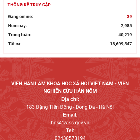
Hội thảo “Không gian phát triển Việt Nam trong kỷ
THỐNG KÊ TRUY CẬP
nguyên mới: Định hướng chiến lược và lựa chọn
Đang online:
39
27/07/2026
Hôm nay:
2,985
Viện Nghiên cứu Hán - Nôm tiếp và làm việc với GS.TS
Trong tuần:
40,219
Nguyễn Phương Ngọc – Phó hiệu trưởng Trường
22/07/2026
Tất cả:
18,699,547
Góc nhìn của Đảng, hành động kiên quyết và bảo vệ
nền tảng tư tưởng trong kỷ nguyên số
21/07/2026
Bút tích đình nguyên Phan Đình Phùng - lãnh tụ phong
trào Cần Vương chống Pháp
VIỆN HÀN LÂM KHOA HỌC XÃ HỘI VIỆT NAM - VIỆN
15/07/2026
NGHIÊN CỨU HÁN NÔM
Địa chỉ:
183 Đặng Tiến Đông - Đống Đa - Hà Nội
Email:
hns@vass.gov.vn
Tel:
02438573194