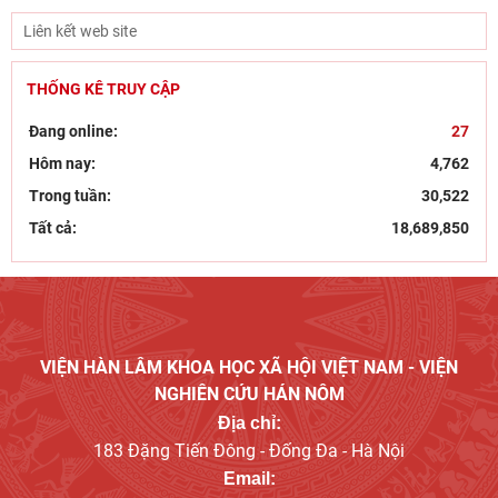
THỐNG KÊ TRUY CẬP
Đang online:
27
Hôm nay:
4,762
Trong tuần:
30,522
Tất cả:
18,689,850
VIỆN HÀN LÂM KHOA HỌC XÃ HỘI VIỆT NAM - VIỆN
NGHIÊN CỨU HÁN NÔM
Địa chỉ:
183 Đặng Tiến Đông - Đống Đa - Hà Nội
Email: