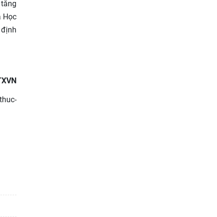
 tăng
a Học
 định
TXVN
thuc-