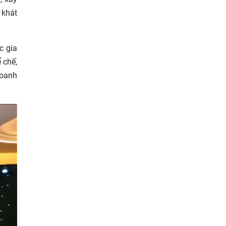
 khát
c gia
 chế,
doanh