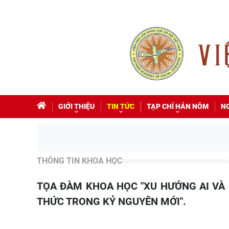
GIỚI THIỆU
TIN TỨC
TẠP CHÍ HÁN NÔM
N
THÔNG TIN KHOA HỌC
TỌA ĐÀM KHOA HỌC "XU HƯỚNG AI VÀ CHUYỂN ĐỔI SỐ TRONG KỶ NGUYÊN MỚI VÀ THÁCH
THỨC TRONG KỶ NGUYÊN MỚI".