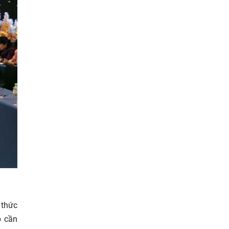
 thức
p cần