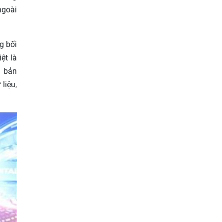
Pháp
ngoài
15/07/2026
g bối
ệt là
n bản
liệu,