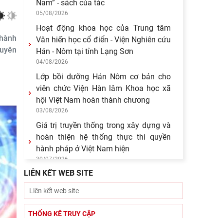
Nam” - sách của tác
05/08/2026
Hoạt động khoa học của Trung tâm
thành
Văn hiến học cổ điển - Viện Nghiên cứu
guyên
Hán - Nôm tại tỉnh Lạng Sơn
04/08/2026
Lớp bồi dưỡng Hán Nôm cơ bản cho
viên chức Viện Hàn lâm Khoa học xã
hội Việt Nam hoàn thành chương
03/08/2026
Giá trị truyền thống trong xây dựng và
hoàn thiện hệ thống thực thi quyền
hành pháp ở Việt Nam hiện
30/07/2026
LIÊN KẾT WEB SITE
Giá trị truyền thống trong xây dựng và
hoàn thiện hệ thống thực thi quyền
hành pháp ở Việt Nam hiện
29/07/2026
THỐNG KÊ TRUY CẬP