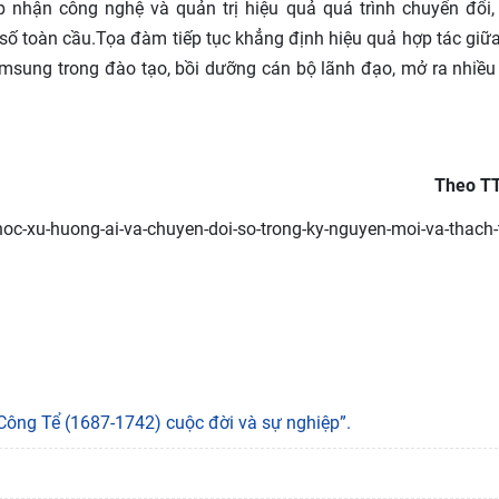
 nhận công nghệ và quản trị hiệu quả quá trình chuyển đổi,
 số toàn cầu.Tọa đàm tiếp tục khẳng định hiệu quả hợp tác giữ
amsung trong đào tạo, bồi dưỡng cán bộ lãnh đạo, mở ra nhiều
Theo T
oc-xu-huong-ai-va-chuyen-doi-so-trong-ky-nguyen-moi-va-thach-
ông Tể (1687-1742) cuộc đời và sự nghiệp”.