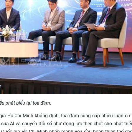
ểu phát biểu tại tọa đàm.
gia Hồ Chí Minh khẳng định, tọa đàm cung cấp nhiều luận cứ
ò của AI và chuyển đổi số như động lực then chốt cho phát triể
 Quốc gia Hồ Chí Minh nhấn mạnh yêu cầu hoàn thiện thể chế