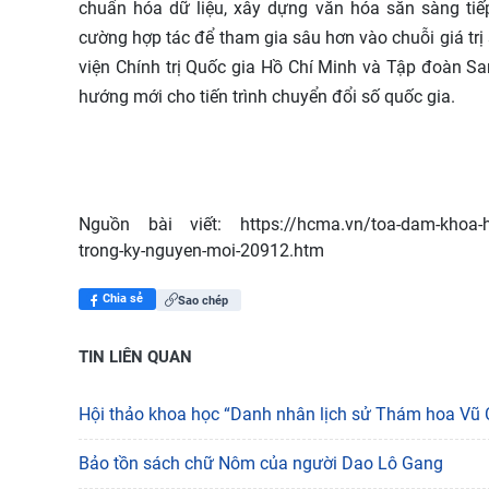
chuẩn hóa dữ liệu, xây dựng văn hóa sẵn sàng tiếp
cường hợp tác để tham gia sâu hơn vào chuỗi giá trị
viện Chính trị Quốc gia Hồ Chí Minh và Tập đoàn S
hướng mới cho tiến trình chuyển đổi số quốc gia.
Nguồn bài viết:
https://hcma.vn/toa-dam-khoa-h
trong-ky-nguyen-moi-20912.htm
Chia sẻ
Sao chép
TIN LIÊN QUAN
Hội thảo khoa học “Danh nhân lịch sử Thám hoa Vũ C
Bảo tồn sách chữ Nôm của người Dao Lô Gang