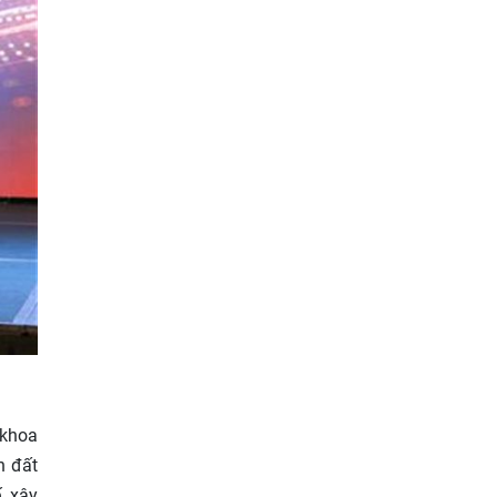
 khoa
n đất
, xây