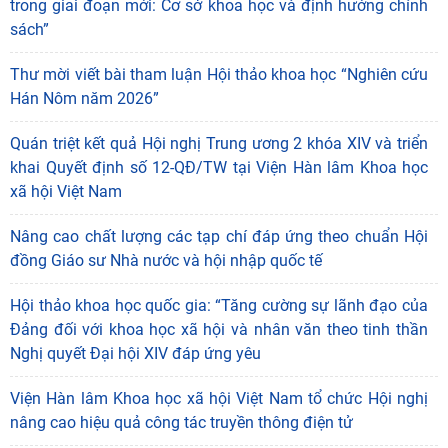
trong giai đoạn mới: Cơ sở khoa học và định hướng chính
sách”
Thư mời viết bài tham luận Hội thảo khoa học “Nghiên cứu
Hán Nôm năm 2026”
Quán triệt kết quả Hội nghị Trung ương 2 khóa XIV và triển
khai Quyết định số 12-QĐ/TW tại Viện Hàn lâm Khoa học
xã hội Việt Nam
Nâng cao chất lượng các tạp chí đáp ứng theo chuẩn Hội
đồng Giáo sư Nhà nước và hội nhập quốc tế
Hội thảo khoa học quốc gia: “Tăng cường sự lãnh đạo của
Đảng đối với khoa học xã hội và nhân văn theo tinh thần
Nghị quyết Đại hội XIV đáp ứng yêu
"Đồng bằng sông Mê Kông trong tiến trình phát triển
Viện Hàn lâm Khoa học xã hội Việt Nam tổ chức Hội nghị
của lịch sử cận đại Việt Nam” - sách của tác
nâng cao hiệu quả công tác truyền thông điện tử
05/08/2026