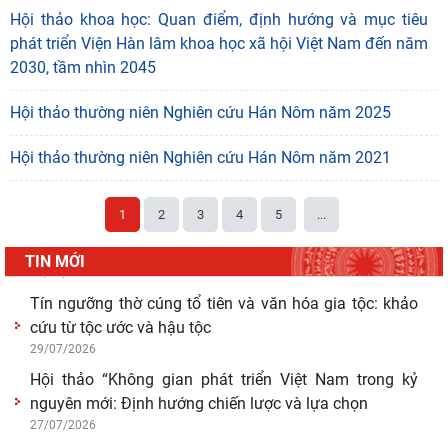
Hội thảo khoa học: Quan điểm, định hướng và mục tiêu
Hoạt động khoa học của Trung tâm Văn hiến học cổ
phát triển Viện Hàn lâm khoa học xã hội Việt Nam đến năm
điển - Viện Nghiên cứu Hán - Nôm tại tỉnh Lạng Sơn
2030, tầm nhìn 2045
04/08/2026
Lớp bồi dưỡng Hán Nôm cơ bản cho viên chức Viện
Hội thảo thường niên Nghiên cứu Hán Nôm năm 2025
Hàn lâm Khoa học xã hội Việt Nam hoàn thành
chương
Hội thảo thường niên Nghiên cứu Hán Nôm năm 2021
03/08/2026
Giá trị truyền thống trong xây dựng và hoàn thiện hệ
1
2
3
4
5
...
thống thực thi quyền hành pháp ở Việt Nam hiện
30/07/2026
TIN MỚI
Giá trị truyền thống trong xây dựng và hoàn thiện hệ
thống thực thi quyền hành pháp ở Việt Nam hiện
29/07/2026
Tín ngưỡng thờ cúng tổ tiên và văn hóa gia tộc: khảo
cứu từ tộc ước và hậu tộc
29/07/2026
Hội thảo “Không gian phát triển Việt Nam trong kỷ
nguyên mới: Định hướng chiến lược và lựa chọn