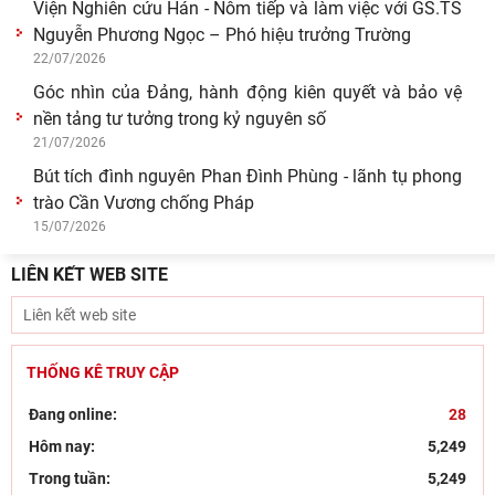
27/07/2026
Viện Nghiên cứu Hán - Nôm tiếp và làm việc với GS.TS
Nguyễn Phương Ngọc – Phó hiệu trưởng Trường
22/07/2026
Góc nhìn của Đảng, hành động kiên quyết và bảo vệ
nền tảng tư tưởng trong kỷ nguyên số
21/07/2026
Bút tích đình nguyên Phan Đình Phùng - lãnh tụ phong
trào Cần Vương chống Pháp
LIÊN KẾT WEB SITE
15/07/2026
THỐNG KÊ TRUY CẬP
Đang online:
28
Hôm nay:
5,249
Trong tuần:
5,249