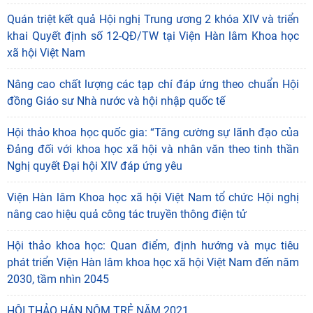
Quán triệt kết quả Hội nghị Trung ương 2 khóa XIV và triển
khai Quyết định số 12-QĐ/TW tại Viện Hàn lâm Khoa học
xã hội Việt Nam
Nâng cao chất lượng các tạp chí đáp ứng theo chuẩn Hội
đồng Giáo sư Nhà nước và hội nhập quốc tế
Hội thảo khoa học quốc gia: “Tăng cường sự lãnh đạo của
Đảng đối với khoa học xã hội và nhân văn theo tinh thần
"Đồng bằng sông Mê Kông trong tiến trình phát triển
Nghị quyết Đại hội XIV đáp ứng yêu
của lịch sử cận đại Việt Nam” - sách của tác
05/08/2026
Viện Hàn lâm Khoa học xã hội Việt Nam tổ chức Hội nghị
nâng cao hiệu quả công tác truyền thông điện tử
Hoạt động khoa học của Trung tâm Văn hiến học cổ
điển - Viện Nghiên cứu Hán - Nôm tại tỉnh Lạng Sơn
Hội thảo khoa học: Quan điểm, định hướng và mục tiêu
04/08/2026
phát triển Viện Hàn lâm khoa học xã hội Việt Nam đến năm
Lớp bồi dưỡng Hán Nôm cơ bản cho viên chức Viện
2030, tầm nhìn 2045
Hàn lâm Khoa học xã hội Việt Nam hoàn thành
chương
HỘI THẢO HÁN NÔM TRẺ NĂM 2021