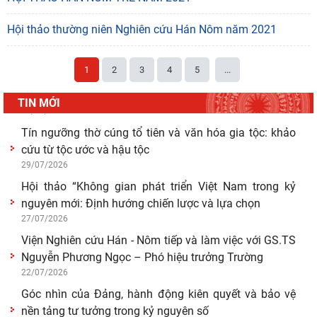
03/08/2026
Giá trị truyền thống trong xây dựng và hoàn thiện hệ
Hội thảo thường niên Nghiên cứu Hán Nôm năm 2021
thống thực thi quyền hành pháp ở Việt Nam hiện
30/07/2026
1
2
3
4
5
...
Giá trị truyền thống trong xây dựng và hoàn thiện hệ
thống thực thi quyền hành pháp ở Việt Nam hiện
TIN MỚI
29/07/2026
Tín ngưỡng thờ cúng tổ tiên và văn hóa gia tộc: khảo
cứu từ tộc ước và hậu tộc
29/07/2026
Hội thảo “Không gian phát triển Việt Nam trong kỷ
nguyên mới: Định hướng chiến lược và lựa chọn
27/07/2026
Viện Nghiên cứu Hán - Nôm tiếp và làm việc với GS.TS
Nguyễn Phương Ngọc – Phó hiệu trưởng Trường
22/07/2026
Góc nhìn của Đảng, hành động kiên quyết và bảo vệ
nền tảng tư tưởng trong kỷ nguyên số