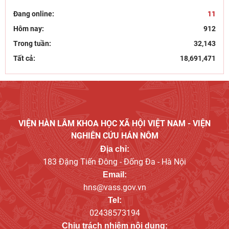
21/07/2026
Đang online:
11
Bút tích đình nguyên Phan Đình Phùng - lãnh tụ phong
trào Cần Vương chống Pháp
Hôm nay:
912
15/07/2026
Trong tuần:
32,143
Tất cả:
18,691,471
VIỆN HÀN LÂM KHOA HỌC XÃ HỘI VIỆT NAM - VIỆN
NGHIÊN CỨU HÁN NÔM
Địa chỉ:
183 Đặng Tiến Đông - Đống Đa - Hà Nội
Email:
hns@vass.gov.vn
Tel:
02438573194
Chịu trách nhiệm nội dung: