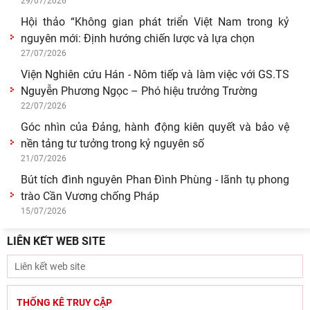
Giá trị truyền thống trong xây dựng và hoàn thiện hệ
thống thực thi quyền hành pháp ở Việt Nam hiện
30/07/2026
Giá trị truyền thống trong xây dựng và hoàn thiện hệ
thống thực thi quyền hành pháp ở Việt Nam hiện
29/07/2026
Tín ngưỡng thờ cúng tổ tiên và văn hóa gia tộc: khảo
cứu từ tộc ước và hậu tộc
29/07/2026
Hội thảo “Không gian phát triển Việt Nam trong kỷ
nguyên mới: Định hướng chiến lược và lựa chọn
27/07/2026
Viện Nghiên cứu Hán - Nôm tiếp và làm việc với GS.TS
LIÊN KẾT WEB SITE
Nguyễn Phương Ngọc – Phó hiệu trưởng Trường
22/07/2026
Góc nhìn của Đảng, hành động kiên quyết và bảo vệ
nền tảng tư tưởng trong kỷ nguyên số
THỐNG KÊ TRUY CẬP