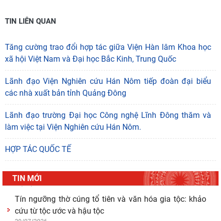
TIN LIÊN QUAN
Tăng cường trao đổi hợp tác giữa Viện Hàn lâm Khoa học
xã hội Việt Nam và Đại học Bắc Kinh, Trung Quốc
Lãnh đạo Viện Nghiên cứu Hán Nôm tiếp đoàn đại biểu
các nhà xuất bản tỉnh Quảng Đông
"Đồng bằng sông Mê Kông trong tiến trình phát triển
Lãnh đạo trường Đại học Công nghệ Lĩnh Đông thăm và
của lịch sử cận đại Việt Nam” - sách của tác
làm việc tại Viện Nghiên cứu Hán Nôm.
05/08/2026
Hoạt động khoa học của Trung tâm Văn hiến học cổ
HỢP TÁC QUỐC TẾ
điển - Viện Nghiên cứu Hán - Nôm tại tỉnh Lạng Sơn
04/08/2026
TIN MỚI
Lớp bồi dưỡng Hán Nôm cơ bản cho viên chức Viện
Hàn lâm Khoa học xã hội Việt Nam hoàn thành
chương
03/08/2026