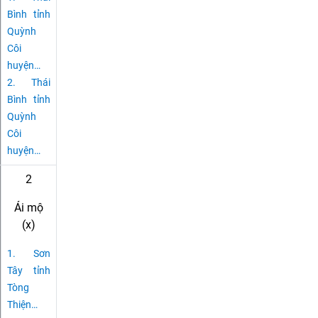
Bình tỉnh
Quỳnh
Côi
huyện
…
2.
Thái
Bình tỉnh
Quỳnh
Côi
huyện
…
2
Ái mộ
(x)
1.
Sơn
Tây tỉnh
Tòng
Thiện
…