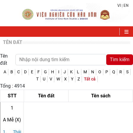
VI
EN
|
TÊN ĐẤT
Tên
đất
A
B
C
D
E
F
G
H
I
J
K
L
M
N
O
P
Q
R
S
T
U
V
W
X
Y
Z
Tất cả
Tổng : 4914
STT
Tên đất
Tên sách
1
A Mễ (X)
1.
Thái