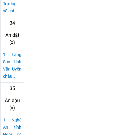
Trường
xã chí
…
34
An dật
(x)
1.
Lạng
Sơn tỉnh
Văn Uyên
châu
…
35
An dậu
(x)
1.
Nghệ
An tỉnh
Nghi Lộc