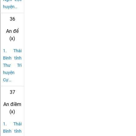
huyện
…
36
An để
(x)
1.
Thái
Bình tỉnh
Thư Trì
huyện
Cự
…
37
An điềm
(x)
1.
Thái
Bình tỉnh