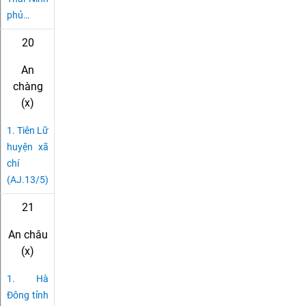
phủ
…
20
An
chàng
(x)
1.
Tiên Lữ
huyện xã
chí
(AJ.13/5)
21
An châu
(x)
1.
Hà
Đông tỉnh