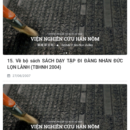
15. Về bộ sách SÁCH DẠY TẬP ÐI ÐÀNG NHÂN ÐỨC
LỌN LÀNH (TBHNH 2004)
27/06/2007