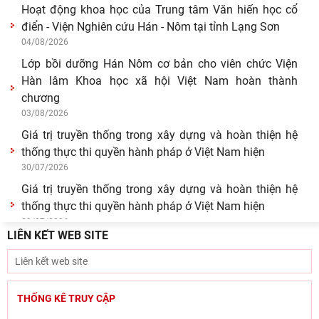
Hoạt động khoa học của Trung tâm Văn hiến học cổ
điển - Viện Nghiên cứu Hán - Nôm tại tỉnh Lạng Sơn
04/08/2026
Lớp bồi dưỡng Hán Nôm cơ bản cho viên chức Viện
Hàn lâm Khoa học xã hội Việt Nam hoàn thành
chương
03/08/2026
Giá trị truyền thống trong xây dựng và hoàn thiện hệ
thống thực thi quyền hành pháp ở Việt Nam hiện
30/07/2026
Giá trị truyền thống trong xây dựng và hoàn thiện hệ
thống thực thi quyền hành pháp ở Việt Nam hiện
29/07/2026
LIÊN KẾT WEB SITE
Tín ngưỡng thờ cúng tổ tiên và văn hóa gia tộc: khảo
cứu từ tộc ước và hậu tộc
29/07/2026
Hội thảo “Không gian phát triển Việt Nam trong kỷ
THỐNG KÊ TRUY CẬP
nguyên mới: Định hướng chiến lược và lựa chọn