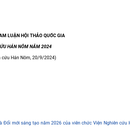
AM
LUẬ
N H
Ộ
I TH
Ả
O QUỐC GIA
CỨ
U H
ÁN NÔM
N
ĂM
2024
n
c
ứ
u H
án
N
ôm, 20/
9/2024)
à Đổi mới sáng tạo năm 2026 của viên chức Viện Nghiên cứu