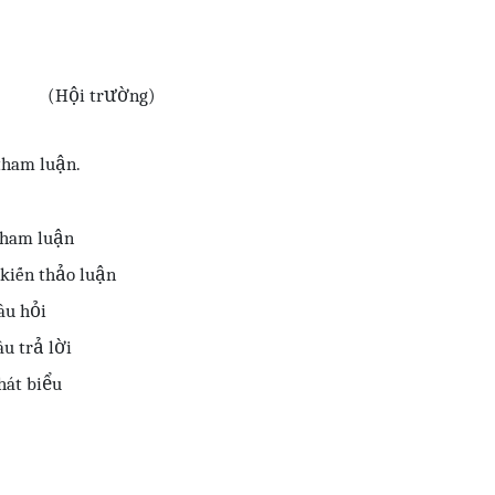
(Hội trường)
 tham luận.
 tham luận
 kiến thảo luận
âu hỏi
âu trả lời
hát biểu