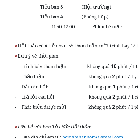
- Tiểu ban 3
(Hội trường)
- Tiểu ban 4
(Phòng họp)
11:40-12:00
Phiên b
ế
m
ạ
c
Hội thảo có 4 tiểu ban, 55 tham luận, mời trình bày 17
v
Lưu ý về thời gian:
v
Trình bày tham luận:
không quá
phút / 1
-
10
Thảo luận:
không quá
phút / 1 ý
-
2
Đặt câu hỏi:
không quá
phút / 1 c
-
1
Trả lời câu hỏi:
không quá
phút / 1 c
-
2
Phát biểu được mời:
không quá
phút / 1 p
-
2
Liên hệ với Ban Tổ chức Hội thảo
:
v
Qua địa chỉ email:
hoinghihannom@gmail.com
-