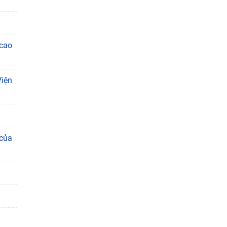
 cao
Viện
 của