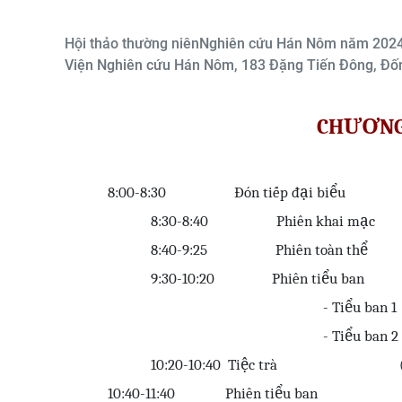
Hội thảo thường niênNghiên cứu Hán Nôm năm 202
Viện Nghiên cứu Hán Nôm, 183 Đặng Tiến Đông, Đốn
CHƯƠNG
8:00-8:30
Đ
ón ti
ế
p
đ
ạ
i bi
ể
u
8:30-8:40
Phiên khai m
ạ
c
8:40-9:25
Phiên toàn thể
9:
3
0-10:
2
0
Phiên tiểu ban
- Tiểu ban 1
- Tiểu ban 2
10:20-10:40
Tiệc trà
10:40-11:
40
Phiên tiểu ban