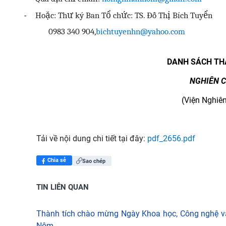
Hoặc: Thư ký Ban Tổ chức: TS. Đỗ Thị Bích Tuyển
-
0983 340 904,
bichtuyenhn@yahoo.com
DANH S
ÁCH
TH
NGHI
ÊN 
(Vi
ệ
n Nghi
ê
Tải về nội dung chi tiết tại đây:
pdf_2656.pdf
Chia sẻ
Sao chép
TIN LIÊN QUAN
Thành tích chào mừng Ngày Khoa học, Công nghệ v
Nôm