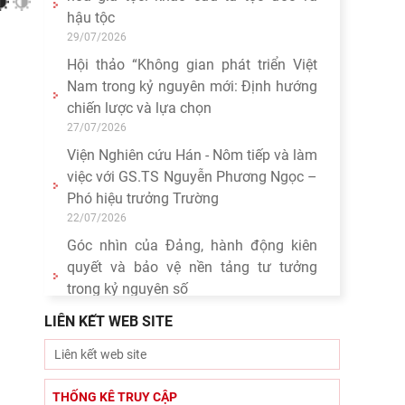
Nam” - sách của tác
05/08/2026
Hoạt động khoa học của Trung tâm
Văn hiến học cổ điển - Viện Nghiên cứu
Hán - Nôm tại tỉnh Lạng Sơn
04/08/2026
Lớp bồi dưỡng Hán Nôm cơ bản cho
viên chức Viện Hàn lâm Khoa học xã
hội Việt Nam hoàn thành chương
03/08/2026
Giá trị truyền thống trong xây dựng và
hoàn thiện hệ thống thực thi quyền
hành pháp ở Việt Nam hiện
30/07/2026
LIÊN KẾT WEB SITE
Giá trị truyền thống trong xây dựng và
hoàn thiện hệ thống thực thi quyền
hành pháp ở Việt Nam hiện
29/07/2026
THỐNG KÊ TRUY CẬP