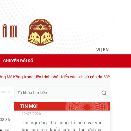
VI
EN
|
CHUYỂN ĐỔI SỐ
ê Kông trong tiến trình phát triển của lịch sử cận đại Việt Nam” - sách 
TIN MỚI
"Đồng bằng sông Mê Kông trong tiến
 08:36
trình phát triển của lịch sử cận đại Việt