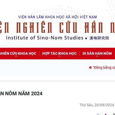
GHIÊN CỨU KHOA HỌC
HỢP TÁC KHOA HỌC
DI SẢN HÁN NÔM
"Đồng bằng sông M
ÁN NÔM NĂM 2024
Thứ Sáu, 20/09/2024