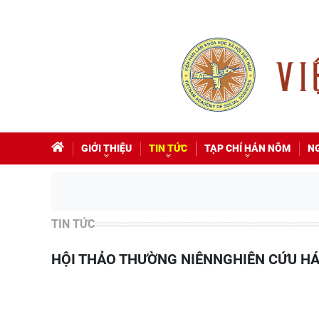
GIỚI THIỆU
TIN TỨC
TẠP CHÍ HÁN NÔM
N
TIN TỨC
HỘI THẢO THƯỜNG NIÊNNGHIÊN CỨU H