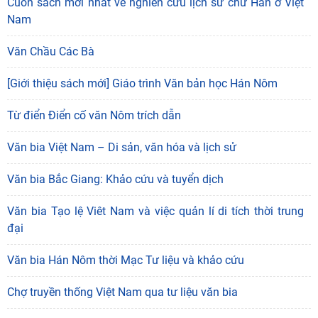
Cuốn sách mới nhất về nghiên cứu lịch sử chữ Hán ở Việt
Nam
Văn Chầu Các Bà
[Giới thiệu sách mới] Giáo trình Văn bản học Hán Nôm
"Đồng bằng sông Mê Kông trong tiến trình phát triển
Từ điển Điển cố văn Nôm trích dẫn
của lịch sử cận đại Việt Nam” - sách của tác
05/08/2026
Văn bia Việt Nam – Di sản, văn hóa và lịch sử
Hoạt động khoa học của Trung tâm Văn hiến học cổ
Văn bia Bắc Giang: Khảo cứu và tuyển dịch
điển - Viện Nghiên cứu Hán - Nôm tại tỉnh Lạng Sơn
04/08/2026
Văn bia Tạo lệ Viêt Nam và việc quản lí di tích thời trung
Lớp bồi dưỡng Hán Nôm cơ bản cho viên chức Viện
đại
Hàn lâm Khoa học xã hội Việt Nam hoàn thành
chương
Văn bia Hán Nôm thời Mạc Tư liệu và khảo cứu
03/08/2026
Giá trị truyền thống trong xây dựng và hoàn thiện hệ
Chợ truyền thống Việt Nam qua tư liệu văn bia
thống thực thi quyền hành pháp ở Việt Nam hiện