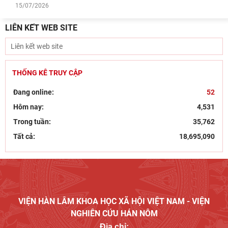
15/07/2026
LIÊN KẾT WEB SITE
THỐNG KÊ TRUY CẬP
Đang online:
52
Hôm nay:
4,531
Trong tuần:
35,762
Tất cả:
18,695,090
VIỆN HÀN LÂM KHOA HỌC XÃ HỘI VIỆT NAM - VIỆN
NGHIÊN CỨU HÁN NÔM
Địa chỉ: