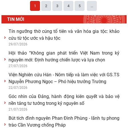
30/07/2026
1
2
3
4
5
...
Giá trị truyền thống trong xây dựng và hoàn thiện hệ
thống thực thi quyền hành pháp ở Việt Nam hiện
TIN MỚI
29/07/2026
Tín ngưỡng thờ cúng tổ tiên và văn hóa gia tộc: khảo
cứu từ tộc ước và hậu tộc
29/07/2026
Hội thảo “Không gian phát triển Việt Nam trong kỷ
nguyên mới: Định hướng chiến lược và lựa chọn
27/07/2026
Viện Nghiên cứu Hán - Nôm tiếp và làm việc với GS.TS
Nguyễn Phương Ngọc – Phó hiệu trưởng Trường
22/07/2026
Góc nhìn của Đảng, hành động kiên quyết và bảo vệ
nền tảng tư tưởng trong kỷ nguyên số
21/07/2026
Bút tích đình nguyên Phan Đình Phùng - lãnh tụ phong
trào Cần Vương chống Pháp