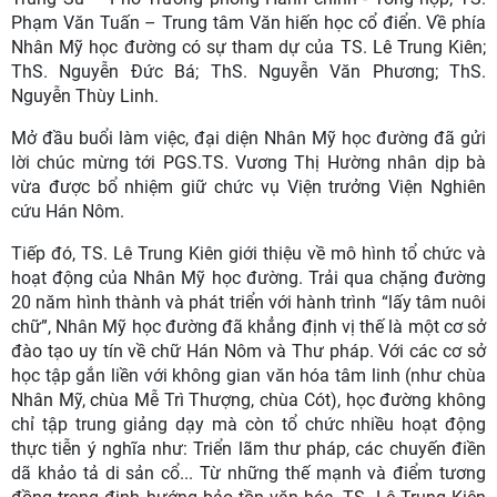
Phạm Văn Tuấn – Trung tâm Văn hiến học cổ điển. Về phía
Nhân Mỹ học đường có sự tham dự của TS. Lê Trung Kiên;
ThS. Nguyễn Đức Bá; ThS. Nguyễn Văn Phương; ThS.
Nguyễn Thùy Linh.
Mở đầu buổi làm việc, đại diện Nhân Mỹ học đường đã gửi
lời chúc mừng tới PGS.TS. Vương Thị Hường nhân dịp bà
vừa được bổ nhiệm giữ chức vụ Viện trưởng Viện Nghiên
cứu Hán Nôm.
Tiếp đó, TS. Lê Trung Kiên giới thiệu về mô hình tổ chức và
hoạt động của Nhân Mỹ học đường. Trải qua chặng đường
20 năm hình thành và phát triển với hành trình “lấy tâm nuôi
chữ”, Nhân Mỹ học đường đã khẳng định vị thế là một cơ sở
đào tạo uy tín về chữ Hán Nôm và Thư pháp. Với các cơ sở
học tập gắn liền với không gian văn hóa tâm linh (như chùa
Nhân Mỹ, chùa Mễ Trì Thượng, chùa Cót), học đường không
chỉ tập trung giảng dạy mà còn tổ chức nhiều hoạt động
thực tiễn ý nghĩa như: Triển lãm thư pháp, các chuyến điền
dã khảo tả di sản cổ... Từ những thế mạnh và điểm tương