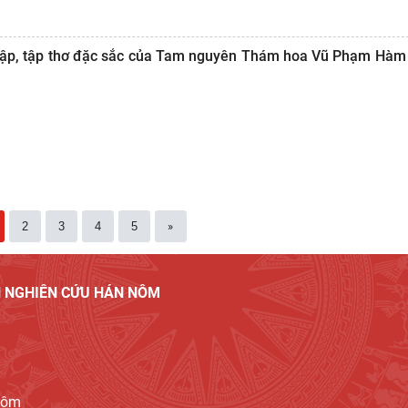
i tập, tập thơ đặc sắc của Tam nguyên Thám hoa Vũ Phạm Hà
2
3
4
5
»
ỆN NGHIÊN CỨU HÁN NÔM
Nôm