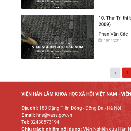
10. Thư Trì th
2009)
Phan Văn Các
16/11/2011
«
1
VIỆN HÀN LÂM KHOA HỌC XÃ HỘI VIỆT NAM - VI
183 Đặng Tiến Đông - Đống Đa - Hà Nội
Địa chỉ:
hns@vass.gov.vn
Email:
02438573194
Tel:
Viện Nghiên cứu Hán 
Chịu trách nhiệm nội dung: