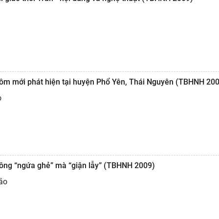
Nôm mới phát hiện tại huyện Phổ Yên, Thái Nguyên (TBHNH 20
o
ông “ngứa ghẻ” mà “giận lẫy” (TBHNH 2009)
ảo