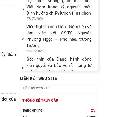
Hội thảo “Không gian phát triển
Việt Nam trong kỷ nguyên mới:
Định hướng chiến lược và lựa chọn
27/07/2026
Viện Nghiên cứu Hán - Nôm tiếp và
làm việc với GS.TS Nguyễn
Phương Ngọc – Phó hiệu trưởng
Trường
22/07/2026
hủy thần
Góc nhìn của Đảng, hành động
kiên quyết và bảo vệ nền tảng tư
tưởng trong kỷ nguyên số
21/07/2026
LIÊN KẾT WEB SITE
Bút tích đình nguyên Phan Đình
Phùng - lãnh tụ phong trào Cần
Vương chống Pháp
a đời của
THỐNG KÊ TRUY CẬP
15/07/2026
Đang online:
25