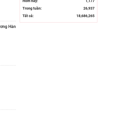
Hôm nay:
1,177
Trong tuần:
26,937
Tất cả:
18,686,265
Vương Hàn