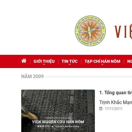
GIỚI THIỆU
TIN TỨC
TẠP CHÍ HÁN NÔM
N
NĂM 2009
1. Tổng quan t
Trịnh Khắc Mạ
17/11/2011