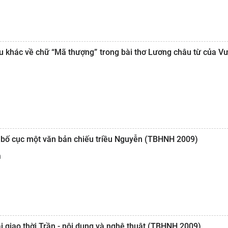
ểu khác về chữ “Mã thượng” trong bài thơ Lương châu từ của 
u bố cục một văn bản chiếu triều Nguyễn (TBHNH 2009)
h
i giao thời Trần - nội dung và nghệ thuật (TBHNH 2009)