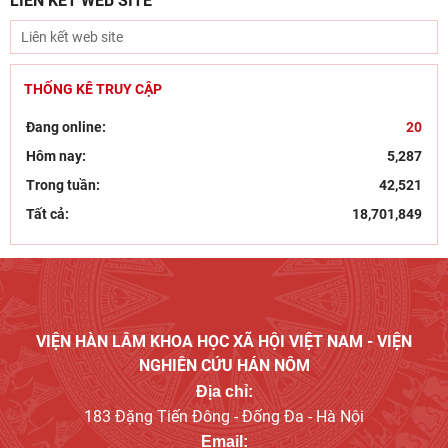
LIÊN KẾT WEB SITE
THỐNG KÊ TRUY CẬP
Đang online:
20
Hôm nay:
5,287
Trong tuần:
42,521
Tất cả:
18,701,849
VIỆN HÀN LÂM KHOA HỌC XÃ HỘI VIỆT NAM - VIỆN
NGHIÊN CỨU HÁN NÔM
Địa chỉ:
183 Đặng Tiến Đông - Đống Đa - Hà Nội
Email: