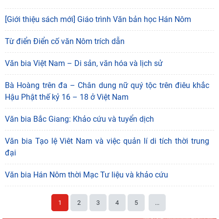
[Giới thiệu sách mới] Giáo trình Văn bản học Hán Nôm
Từ điển Điển cố văn Nôm trích dẫn
"Đồng bằng sông Mê Kông trong tiến trình phát triển
của lịch sử cận đại Việt Nam” - sách của tác
Văn bia Việt Nam – Di sản, văn hóa và lịch sử
05/08/2026
Bà Hoàng trên đa – Chân dung nữ quý tộc trên điêu khắc
Hoạt động khoa học của Trung tâm Văn hiến học cổ
Hậu Phật thế kỷ 16 – 18 ở Việt Nam
điển - Viện Nghiên cứu Hán - Nôm tại tỉnh Lạng Sơn
04/08/2026
Văn bia Bắc Giang: Khảo cứu và tuyển dịch
Lớp bồi dưỡng Hán Nôm cơ bản cho viên chức Viện
Hàn lâm Khoa học xã hội Việt Nam hoàn thành
Văn bia Tạo lệ Viêt Nam và việc quản lí di tích thời trung
chương
đại
03/08/2026
Giá trị truyền thống trong xây dựng và hoàn thiện hệ
Văn bia Hán Nôm thời Mạc Tư liệu và khảo cứu
thống thực thi quyền hành pháp ở Việt Nam hiện
30/07/2026
1
2
3
4
5
...
Giá trị truyền thống trong xây dựng và hoàn thiện hệ