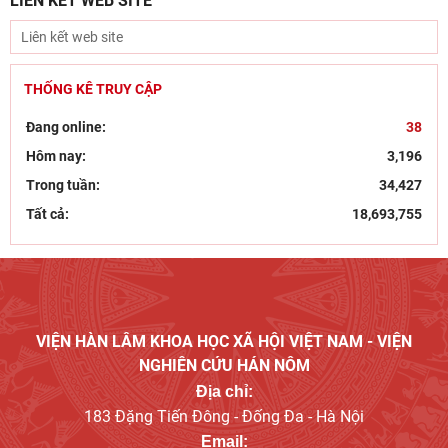
LIÊN KẾT WEB SITE
THỐNG KÊ TRUY CẬP
Đang online:
38
Hôm nay:
3,196
Trong tuần:
34,427
Tất cả:
18,693,755
VIỆN HÀN LÂM KHOA HỌC XÃ HỘI VIỆT NAM - VIỆN
NGHIÊN CỨU HÁN NÔM
Địa chỉ:
183 Đặng Tiến Đông - Đống Đa - Hà Nội
Email: