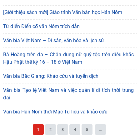
[Giới thiệu sách mới] Giáo trình Văn bản học Hán Nôm
Từ điển Điển cố văn Nôm trích dẫn
"Đồng bằng sông Mê Kông trong tiến trình phát triển
của lịch sử cận đại Việt Nam” - sách của tác
Văn bia Việt Nam – Di sản, văn hóa và lịch sử
05/08/2026
Bà Hoàng trên đa – Chân dung nữ quý tộc trên điêu khắc
Hoạt động khoa học của Trung tâm Văn hiến học cổ
Hậu Phật thế kỷ 16 – 18 ở Việt Nam
điển - Viện Nghiên cứu Hán - Nôm tại tỉnh Lạng Sơn
04/08/2026
Văn bia Bắc Giang: Khảo cứu và tuyển dịch
Lớp bồi dưỡng Hán Nôm cơ bản cho viên chức Viện
Hàn lâm Khoa học xã hội Việt Nam hoàn thành
Văn bia Tạo lệ Viêt Nam và việc quản lí di tích thời trung
chương
đại
03/08/2026
Giá trị truyền thống trong xây dựng và hoàn thiện hệ
Văn bia Hán Nôm thời Mạc Tư liệu và khảo cứu
thống thực thi quyền hành pháp ở Việt Nam hiện
30/07/2026
1
2
3
4
5
...
Giá trị truyền thống trong xây dựng và hoàn thiện hệ