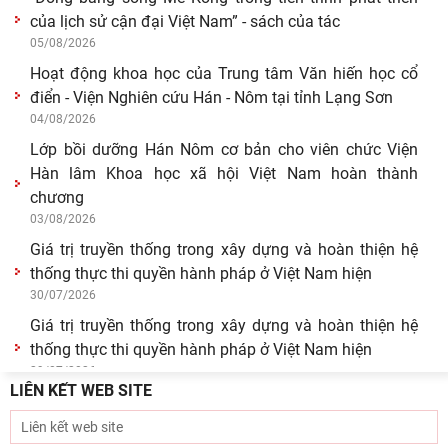
Giá trị truyền thống trong xây dựng và hoàn thiện hệ
thống thực thi quyền hành pháp ở Việt Nam hiện
30/07/2026
Giá trị truyền thống trong xây dựng và hoàn thiện hệ
thống thực thi quyền hành pháp ở Việt Nam hiện
29/07/2026
Tín ngưỡng thờ cúng tổ tiên và văn hóa gia tộc: khảo
cứu từ tộc ước và hậu tộc
29/07/2026
Hội thảo “Không gian phát triển Việt Nam trong kỷ
nguyên mới: Định hướng chiến lược và lựa chọn
27/07/2026
Viện Nghiên cứu Hán - Nôm tiếp và làm việc với GS.TS
Nguyễn Phương Ngọc – Phó hiệu trưởng Trường
22/07/2026
Góc nhìn của Đảng, hành động kiên quyết và bảo vệ
LIÊN KẾT WEB SITE
nền tảng tư tưởng trong kỷ nguyên số
21/07/2026