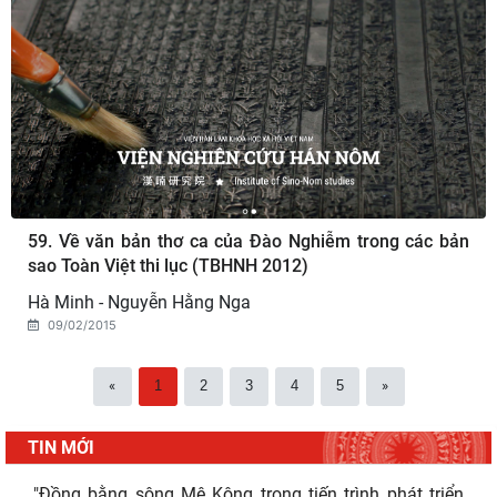
"Đồng bằng sông Mê Kông trong tiến trình phát triển
59. Về văn bản thơ ca của Đào Nghiễm trong các bản
của lịch sử cận đại Việt Nam” - sách của tác
sao Toàn Việt thi lục (TBHNH 2012)
05/08/2026
Hà Minh - Nguyễn Hằng Nga
Hoạt động khoa học của Trung tâm Văn hiến học cổ
09/02/2015
điển - Viện Nghiên cứu Hán - Nôm tại tỉnh Lạng Sơn
04/08/2026
Lớp bồi dưỡng Hán Nôm cơ bản cho viên chức Viện
«
1
2
3
4
5
»
Hàn lâm Khoa học xã hội Việt Nam hoàn thành
chương
TIN MỚI
03/08/2026