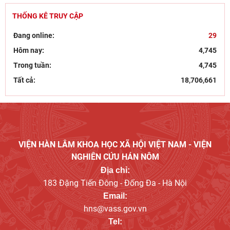
Bút tích đình nguyên Phan Đình Phùng - lãnh tụ phong
THỐNG KÊ TRUY CẬP
trào Cần Vương chống Pháp
15/07/2026
Đang online:
29
Hôm nay:
4,745
Trong tuần:
4,745
Tất cả:
18,706,661
VIỆN HÀN LÂM KHOA HỌC XÃ HỘI VIỆT NAM - VIỆN
NGHIÊN CỨU HÁN NÔM
Địa chỉ:
183 Đặng Tiến Đông - Đống Đa - Hà Nội
Email:
hns@vass.gov.vn
Tel: