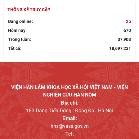
Hội thảo “Không gian phát triển Việt Nam trong kỷ
THỐNG KÊ TRUY CẬP
nguyên mới: Định hướng chiến lược và lựa chọn
Đang online:
25
27/07/2026
Hôm nay:
670
Viện Nghiên cứu Hán - Nôm tiếp và làm việc với GS.TS
Trong tuần:
37,903
Nguyễn Phương Ngọc – Phó hiệu trưởng Trường
22/07/2026
Tất cả:
18,697,231
Góc nhìn của Đảng, hành động kiên quyết và bảo vệ
nền tảng tư tưởng trong kỷ nguyên số
21/07/2026
Bút tích đình nguyên Phan Đình Phùng - lãnh tụ phong
trào Cần Vương chống Pháp
VIỆN HÀN LÂM KHOA HỌC XÃ HỘI VIỆT NAM - VIỆN
15/07/2026
NGHIÊN CỨU HÁN NÔM
Địa chỉ:
183 Đặng Tiến Đông - Đống Đa - Hà Nội
Email:
hns@vass.gov.vn
Tel: