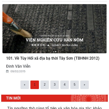
101. Về Tùy Hối xã địa bạ thời Tây Sơn (TBHNH 2012)
Đinh Văn Viễn
09/02/2015
«
1
2
3
4
5
»
TIN MỚI
"Đồng bằng sông Mê Kông trong tiến trình phát triển