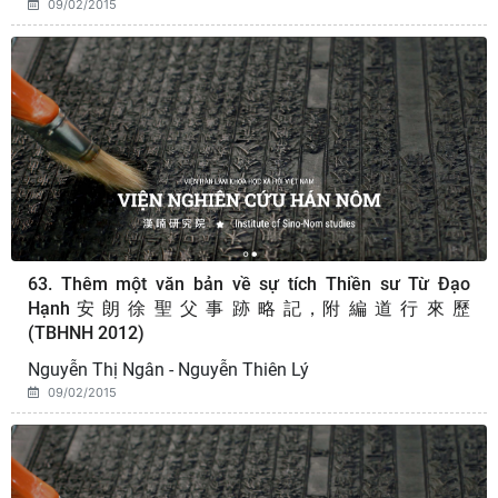
09/02/2015
63. Thêm một văn bản về sự tích Thiền sư Từ Đạo
Hạnh 安 朗 徐 聖 父 事 跡 略 記，附 編 道 行 來 歷
(TBHNH 2012)
Nguyễn Thị Ngân - Nguyễn Thiên Lý
09/02/2015