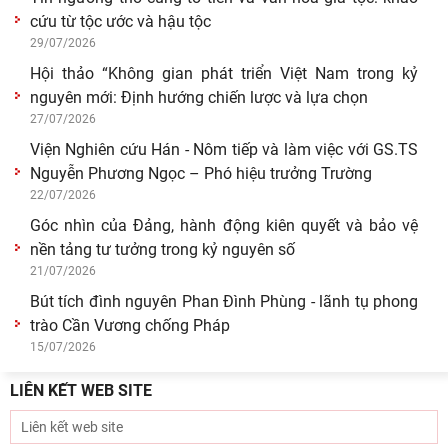
của lịch sử cận đại Việt Nam” - sách của tác
05/08/2026
Hoạt động khoa học của Trung tâm Văn hiến học cổ
điển - Viện Nghiên cứu Hán - Nôm tại tỉnh Lạng Sơn
04/08/2026
Lớp bồi dưỡng Hán Nôm cơ bản cho viên chức Viện
Hàn lâm Khoa học xã hội Việt Nam hoàn thành
chương
03/08/2026
Giá trị truyền thống trong xây dựng và hoàn thiện hệ
thống thực thi quyền hành pháp ở Việt Nam hiện
30/07/2026
Giá trị truyền thống trong xây dựng và hoàn thiện hệ
thống thực thi quyền hành pháp ở Việt Nam hiện
29/07/2026
LIÊN KẾT WEB SITE
Tín ngưỡng thờ cúng tổ tiên và văn hóa gia tộc: khảo
cứu từ tộc ước và hậu tộc
29/07/2026