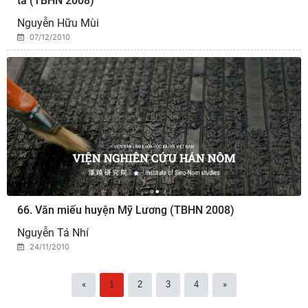
ta (TBHN 2008)
Nguyễn Hữu Mùi
07/12/2010
66. Văn miếu huyện Mỹ Lương (TBHN 2008)
Nguyễn Tá Nhí
24/11/2010
«
1
2
3
4
»