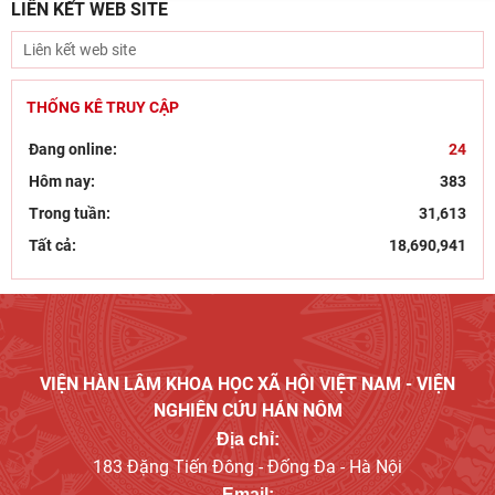
LIÊN KẾT WEB SITE
Tín ngưỡng thờ cúng tổ tiên và văn hóa gia tộc: khảo
cứu từ tộc ước và hậu tộc
29/07/2026
Hội thảo “Không gian phát triển Việt Nam trong kỷ
THỐNG KÊ TRUY CẬP
nguyên mới: Định hướng chiến lược và lựa chọn
Đang online:
24
27/07/2026
Hôm nay:
383
Viện Nghiên cứu Hán - Nôm tiếp và làm việc với GS.TS
Trong tuần:
31,613
Nguyễn Phương Ngọc – Phó hiệu trưởng Trường
22/07/2026
Tất cả:
18,690,941
Góc nhìn của Đảng, hành động kiên quyết và bảo vệ
nền tảng tư tưởng trong kỷ nguyên số
21/07/2026
Bút tích đình nguyên Phan Đình Phùng - lãnh tụ phong
trào Cần Vương chống Pháp
VIỆN HÀN LÂM KHOA HỌC XÃ HỘI VIỆT NAM - VIỆN
15/07/2026
NGHIÊN CỨU HÁN NÔM
Địa chỉ:
183 Đặng Tiến Đông - Đống Đa - Hà Nội
Email: